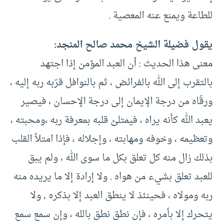
للطاعة ويمنع عنه المعصية .
يقول فضيلة الشيخ محمد صالح المنجد:
معنى هذا الحديث : أن العبد المؤمن إذا اجتهد
بالتقرب إلى الله بالفرائض ، ثم بالنوافل قرّبه ربه إليه ،
ورقّاه من درجة الإيمان إلى درجة الإحسان ، فيصير
يعبد الله كأنه يراه ، فيمتلئ قلبه بمعرفة ربه ،ومحبته ،
وتعظيمه ، وخوفه ومهابته ، وإجلاله ، فإذا امتلأ القلب
بذلك زال منه كل تعلق بكل ما سوى الله ، ولم يبق
للعبد تعلق بشيء من هواه . ولا إرادة إلا ما يريده منه
ربه ومولاه ، فحينئذ لا ينطق العبد إلا بذكره , ولا
يتحرك إلا بأمره ، فإن نطق نطق بالله ، وإن سمع سمع