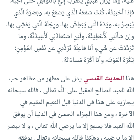
عليه، وما يَزالُ عَبْدِي يَتَقَرَّبُ إلَيَّ بالنَّوافِلِ حتَّى أُحِبَّهُ،
فإذا أحْبَبْتُهُ، كُنْتُ سَمْعَهُ الَّذي يَسْمَعُ به، وبَصَرَهُ الَّذي
يُبْصِرُ به، ويَدَهُ الَّتي يَبْطِشُ بها، ورِجْلَهُ الَّتي يَمْشِي بها،
وإنْ سَأَلَنِي لَأُعْطِيَنَّهُ، ولَئِنِ اسْتَعاذَنِي لَأُعِيذَنَّهُ، وما
تَرَدَّدْتُ عن شَيءٍ أنا فاعِلُهُ تَرَدُّدِي عن نَفْسِ المُؤْمِنِ؛
يَكْرَهُ المَوْتَ، وأنا أكْرَهُ مَساءَتَهُ.
هذا
الحديث القدسي
يدل على مظهر من مظاهر حب
الله للعبد الصالح المقبل على الله تعالى ، فالله سبحانه
يجازيه على هذا في الدنيا قبل النعيم المقيم في
الآخرة ، ومن هذا الجزاء الحسن في الدنيا أن يوفق
الله العبد فلا يسمع إلا ما يرضي الله تعالى ، و لا يبصر
إلا ما يرضيه ، وهكذا فالله سبحانه وتعالى يوفقه