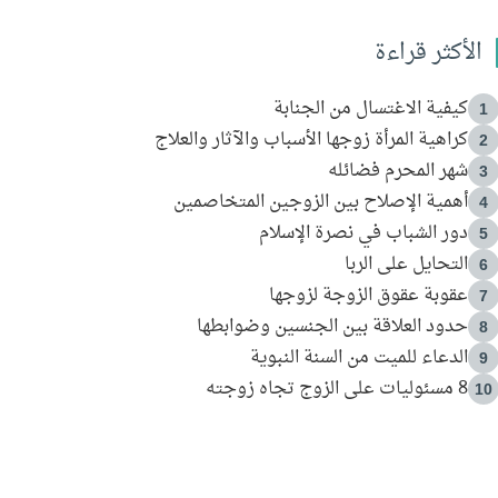
الأكثر قراءة
كيفية الاغتسال من الجنابة
1
كراهية المرأة زوجها الأسباب والآثار والعلاج
2
شهر المحرم فضائله
3
أهمية الإصلاح بين الزوجين المتخاصمين
4
دور الشباب في نصرة الإسلام
5
التحايل على الربا
6
عقوبة عقوق الزوجة لزوجها
7
حدود العلاقة بين الجنسين وضوابطها
8
الدعاء للميت من السنة النبوية
9
8 مسئوليات على الزوج تجاه زوجته
10