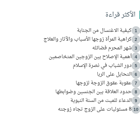
الأكثر قراءة
كيفية الاغتسال من الجنابة
1
كراهية المرأة زوجها الأسباب والآثار والعلاج
2
شهر المحرم فضائله
3
أهمية الإصلاح بين الزوجين المتخاصمين
4
دور الشباب في نصرة الإسلام
5
التحايل على الربا
6
عقوبة عقوق الزوجة لزوجها
7
حدود العلاقة بين الجنسين وضوابطها
8
الدعاء للميت من السنة النبوية
9
8 مسئوليات على الزوج تجاه زوجته
10