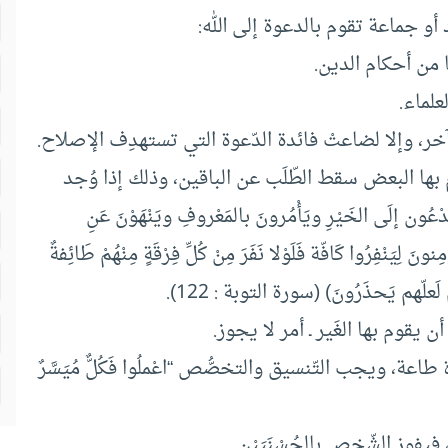
و جماعة تقوم بالدعوة إلى الله:
ا من أحكام الدين.
علماء.
كر آخر، وإلا لضاعتْ فائدة الدّعوة التي تستهدِف الإصلاح.
بها البعض سقط الطّلَب عن الباقين، وذلك إذا وُجد
 إلَى الخَيْرِ ويَأْمُرونَ بالمَعْروفِ ويَنْهَوْنَ عَنِ
: (وما كانَ المُؤمِنونَ لِيَنْفِرُوا كَافّة فَلَوْلا نَفَرَ مِنْ كُلِّ فِرْقَةٍ مِنْهُمْ طَائِفةٌ
 لَعلّهم يَحذَرُونَ) (سورة التوبة : 122).
يقوم بها الغَير ـ أمر لا يجوز.
ة، ويجب التّنسيق والتخصُّص “اعْملُوا فَكُلٌّ مُيَسَّرٌ
 فيفوز الشّخص بالحُسْنَيَيْنِ.