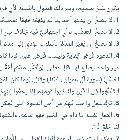
يكون غيرَ صحيح، ومع ذلك فنقول بالنّسبة لأي فرد أ
1 ـ
لا يصحُّ أن يدعوَ أحد بما لم يفهمْه فَهمًا صحيحً
2 ـ
لا يصحُّ التعصُّب لرأي اجتهاديٍّ فيه خِلاف بين ال
3 ـ
لا يصحُّ أن يُغيَّر المنكَرُ بأسلوب يؤدِّي إلى من
4 ـ
الدعوة فَرض كِفاية وليست فَرضَ عَين، فإذا قام 
غير واحد يصلُح لها، قال تعالى: (ولْتَكُن منكم أمَّةٌ يدْعُون
المُنْكَرِ) (سورة آل عمران : 104) وقال
لِيَتَفَقَّهوا فِي الدِّينِ وليُنذِروا قومَهم إذا رَجَعُوا إليْهِمْ
5 ـ
ترك عمل واجب مُهِمّ من أجل الدعوة التي يُمكن أن 
6 ـ
العمل نفسه ما دام في الخير فهو طاعة، والدّعوة طاع
لِمَا خُلِقَ لَهُ”.
7 ـ
يمكن أن تمارَس الدّعوة أثناءَ العَمل بين الزُّملاء،