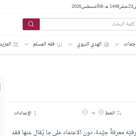
س
23
صَفَر
1448 هـ
-
06
أغسطس
2026
جمات
الهدي النبوي
فقه المسلم
المزيد
زيادة حجم الخط
تقليل حجم الخط
الخط
الإعدادات
16
فتِه معرفةً جيِّدة، دون الاعتماد على ما يُقال عنها فقد