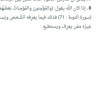
8 ـ
إذا كان الله يقول: (والمُؤْمِنونَ والمُؤمِناتُ بَعْضُهُمْ أَوْل
(سورة التوبة : 71) فذلك فيما يعرِفه ال
غيرُه ممّن يعرِف ويستطيع.