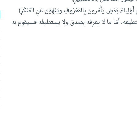
ِياءُ بَعْضٍ يَأْمُرونَ بِالمَعْرُوفِ ويَنْهَوْنَ عَنِ المُنْكَرِ)
شّخص ويَستطيعه، أمّا ما لا يعرِفه بصِدق ولا يستطيعُه فسيقوم به