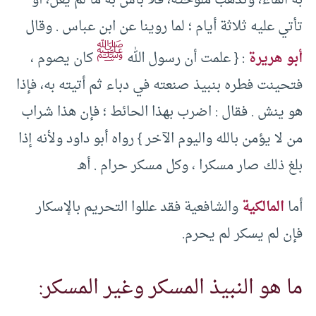
به الماء، وتذهب ملوحته، فلا بأس به ما لم يغل، أو
تأتي عليه ثلاثة أيام ؛ لما روينا عن ابن عباس . وقال
ﷺ
أبو هريرة
: { علمت أن رسول الله
كان يصوم ،
فتحينت فطره بنبيذ صنعته في دباء ثم أتيته به، فإذا
هو ينش . فقال : اضرب بهذا الحائط ؛ فإن هذا شراب
من لا يؤمن بالله واليوم الآخر } رواه أبو داود ولأنه إذا
بلغ ذلك صار مسكرا ، وكل مسكر حرام . أهـ
أما
المالكية
والشافعية فقد عللوا التحريم بالإسكار
فإن لم يسكر لم يحرم.
ما هو النبيذ المسكر وغير المسكر: