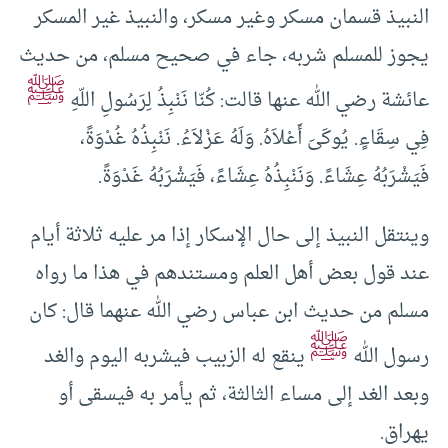
النبيذ قسمان مسكر وغير مسكر، والنبيذ غير المسكر
يجوز للمسلم شربه، جاء في صحيح مسلم، من حديث
ﷺ
عائشة رضي الله عنها قالت: كُنّا نَنْبِذُ لِرَسُولِ اللّهِ
فِي سِقَاءٍ. يُوكَىَ أَعْلاَهُ. وَلَهُ عَزْلاَءُ. نَنْبِذُهُ غُدْوَةً،
فَيَشْرَبُهُ عِشَاءً. وَنَنْبِذُهُ عِشَاءً، فَيَشْرَبُهُ غَدْوَةً.
وينتقل النبيذ إلى حال الإسكار إذا مر عليه ثلاثة أيام
عند قول بعض أهل العلم ومستندهم في هذا ما رواه
مسلم من حديث ابن عباس رضي الله عنهما قال: كان
ﷺ
رسول الله
ينقع له الزبيب فيشربه اليوم والغد
وبعد الغد إلى مساء الثالثة، ثم يأمر به فيسقى أو
يهراق.