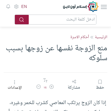
إسلام أون لاين
EN
الرئيسية
أحكام الاسرة
منع الزوجة نفسها عن زوجها بسبب
سلوكه
زيادة حجم الخط
تقليل حجم الخط
حفظ
مشاركة
الإعدادات
16
إذا كان الزوج يرتكب المعاصي كشرب للخمر وغيره،