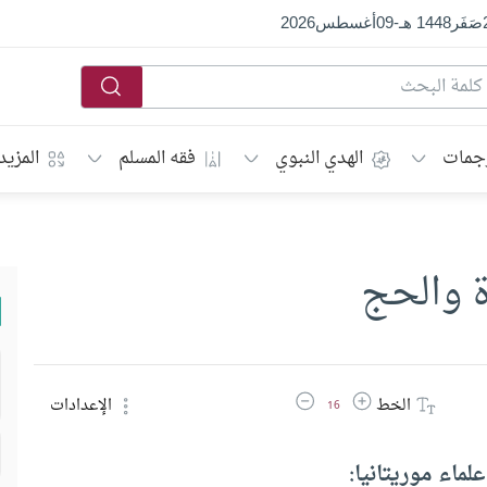
صَفَر
1448 هـ
-
09
أغسطس
2026
جمات
الهدي النبوي
فقه المسلم
المزيد
ة والحج
زيادة حجم الخط
تقليل حجم الخط
الخط
الإعدادات
16
لماء موريتانيا: