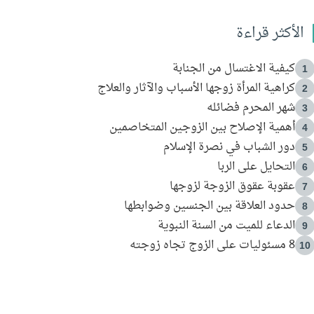
الأكثر قراءة
كيفية الاغتسال من الجنابة
1
كراهية المرأة زوجها الأسباب والآثار والعلاج
2
شهر المحرم فضائله
3
أهمية الإصلاح بين الزوجين المتخاصمين
4
دور الشباب في نصرة الإسلام
5
التحايل على الربا
6
عقوبة عقوق الزوجة لزوجها
7
حدود العلاقة بين الجنسين وضوابطها
8
الدعاء للميت من السنة النبوية
9
8 مسئوليات على الزوج تجاه زوجته
10