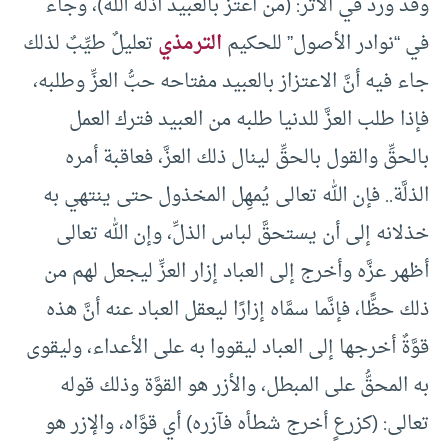
وقد ورد في الأثر: (من اعتزَّ بالعبيد أذلَّه الله)، وجاء
في “نوادر الأصول” للحكيم
الترمذي
تعليلٌ طيِّبٌ لذلك
جاء فيه أنَّ الاعتزاز بالعبيد مفتاحه حبُّ العزِّ وطلبه،
فإذا طلب العزَّ للدنيا طلبه من العبيد فترك العمل
بالحقِّ والقول بالحقِّ لينال ذلك العزَّ، فعاقبة أمره
الذلَّة.. فإن الله تعالى يُمهِل المخذول حتى ينتهي به
خذلانه إلى أن يستحقَّ لباس الذلِّ، وإن الله تعالى
أظهر عزَّه وأخرج إلى العباد إزار العزِّ ليجعل لهم من
ذلك حظًّا، فإنَّما سمَّاه إزارًا ليعقل العباد عنه أنَّ هذه
قوَّةٌ أخرجها إلى العباد ليقووا به على الأعداء، وليقوى
به المحقُّ على المبطل، والأزر هو القوَّة وذلك قوله
تعالى: (كزرعٍ أخرج شطأه فآزره) أي قوَّاه، والإزر هو