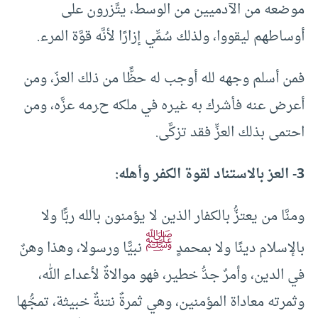
موضعه من الآدميين من الوسط، يتَّزرون على
أوساطهم ليقووا، ولذلك سُمِّي إزارًا لأنَّه قوَّة المرء.
فمن أسلم وجهه لله أوجب له حظًّا من ذلك العزّ، ومن
أعرض عنه فأشرك به غيره في ملكه حرمه عزَّه، ومن
احتمى بذلك العزِّ فقد تزكَّى.
3- العز بالاستناد لقوة الكفر وأهله:
ومنَّا من يعتزُّ بالكفار الذين لا يؤمنون بالله ربًّا ولا
ﷺ
بالإسلام دينًا ولا بمحمدٍ
نبيًّا ورسولا، وهذا وهنٌ
في الدين، وأمرٌ جدُّ خطير، فهو موالاةٌ لأعداء الله،
وثمرته معاداة المؤمنين، وهي ثمرةٌ نتنةٌ خبيثة، تمجُّها