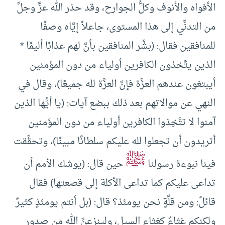
الأفواه والأنوف وكلُّ الجوارح، وقد حذر الله عزَّ وجلَّ
من التدنِّي إلى هذا المستوى، جاعلاً إيَّاه وصفًا
للمنافقين فقال: (بشِّر المنافقين بأنَّ لهم عذابًا أليمًا *
الذين يتَّخذون الكافرين أولياء من دون المؤمنين
أيبتغون عندهم العزَّة فإنَّ العزَّة لله جميعًا)، وقال في
النهي عن موالاتهم بعد ذلك ببضع آيات: (يا أيُّها الذين
آمنوا لا تتَّخِذوا الكافرين أولياء من دون المؤمنين
أتريدون أن تجعلوا لله عليكم سلطانًا مبينًا)، وتحقَّقت
ﷺ
فينا نبوءة رسولنا
حين قال: (يوشك الأمم أن
تداعى عليكم كما تداعى الأكلة إلى قصعتها) فقال
قائلٌ: ومن قلَّةٍ نحن يومئذ؟ قال: (بل أنتم يومئذٍ كثيرٌ
ولكنكم غثاءٌ كغثاء السيل، ولينزعنَّ الله من صدور