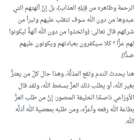
الرحمة وظاهره من قِبَلِهِ العذاب)، بل إنَّ آلهتهم التي
عبدوها من دون الله سوف تنقلب عليهم وتبرأ من
شركهم قال تعالى: (واتخذوا من دون الله آلهةً ليكونوا
لهم عزًّا * كلا سيكفرون بعبادتهم ويكونون عليهم
ضدًّا).
هنا يحدث الندم وتقع المذلَّة، وهذا حال كلّ من يعتزُّ
بغير الله، أو يطلب ذلك العزَّ بسخط الله، ولقد قال
الأوزاعي ناصحًا الخليفة المنصور: إنَّ من طلب العزَّ
بطاعة الله رفعه وأعزَّه، ومن طلبه بمعصية الله أذلَّه
الله.