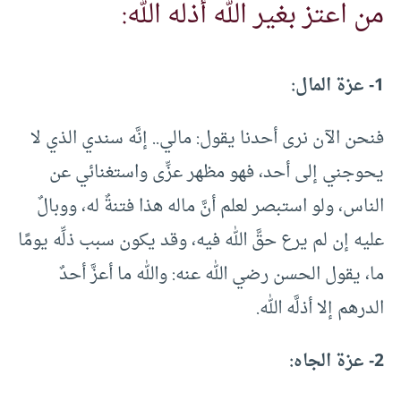
من اعتز بغير الله أذله الله:
1- عزة المال:
فنحن الآن نرى أحدنا يقول: مالي.. إنَّه سندي الذي لا
يحوجني إلى أحد، فهو مظهر عزِّى واستغنائي عن
الناس، ولو استبصر لعلم أنَّ ماله هذا فتنةٌ له، ووبالٌ
عليه إن لم يرع حقَّ الله فيه، وقد يكون سبب ذلِّه يومًا
ما، يقول الحسن رضي الله عنه: والله ما أعزَّ أحدٌ
الدرهم إلا أذلَّه الله.
2- عزة الجاه: