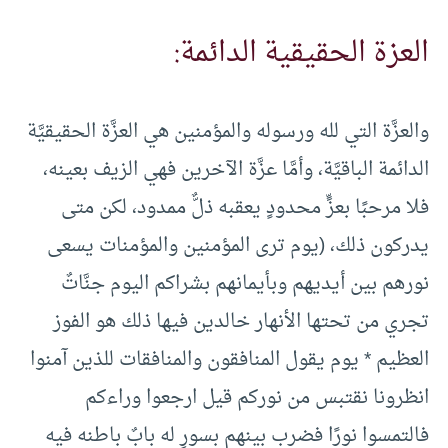
العزة الحقيقية الدائمة:
والعزَّة التي لله ورسوله والمؤمنين هي العزَّة الحقيقيَّة
الدائمة الباقيَّة، وأمَّا عزَّة الآخرين فهي الزيف بعينه،
فلا مرحبًا بعزٍّ محدودٍ يعقبه ذلٌّ ممدود، لكن متى
يدركون ذلك، (يوم ترى المؤمنين والمؤمنات يسعى
نورهم بين أيديهم وبأيمانهم بشراكم اليوم جنَّاتٌ
تجري من تحتها الأنهار خالدين فيها ذلك هو الفوز
العظيم * يوم يقول المنافقون والمنافقات للذين آمنوا
انظرونا نقتبس من نوركم قيل ارجعوا وراءكم
فالتمسوا نورًا فضرب بينهم بسورٍ له بابٌ باطنه فيه