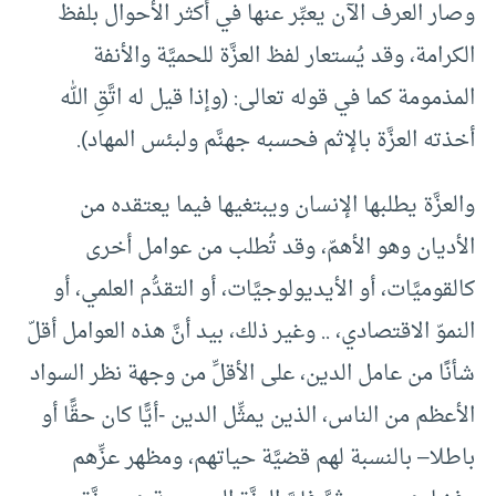
وصار العرف الآن يعبِّر عنها في أكثر الأحوال بلفظ
الكرامة، وقد يُستعار لفظ العزَّة للحميَّة والأنفة
المذمومة كما في قوله تعالى: (وإذا قيل له اتَّقِ الله
أخذته العزَّة بالإثم فحسبه جهنَّم ولبئس المهاد).
والعزَّة يطلبها الإنسان ويبتغيها فيما يعتقده من
الأديان وهو الأهمّ، وقد تُطلب من عوامل أخرى
كالقوميَّات، أو الأيديولوجيَّات، أو التقدُّم العلمي، أو
النموّ الاقتصادي، .. وغير ذلك، بيد أنَّ هذه العوامل أقلّ
شأنًا من عامل الدين، على الأقلِّ من وجهة نظر السواد
الأعظم من الناس، الذين يمثِّل الدين -أيًّا كان حقًّا أو
باطلا– بالنسبة لهم قضيَّة حياتهم، ومظهر عزِّهم