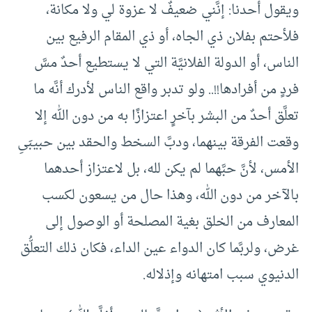
ويقول أحدنا: إنَّني ضعيفٌ لا عزوة لي ولا مكانة،
فلأحتم بفلان ذي الجاه، أو ذي المقام الرفيع بين
الناس، أو الدولة الفلانيَّة التي لا يستطيع أحدٌ مسَّ
فردٍ من أفرادها!!.. ولو تدبر واقع الناس لأدرك أنَّه ما
تعلَّق أحدٌ من البشر بآخرٍ اعتزازًا به من دون الله إلا
وقعت الفرقة بينهما، ودبَّ السخط والحقد بين حبيبَىِ
الأمس، لأنَّ حبَّهما لم يكن لله، بل لاعتزاز أحدهما
بالآخر من دون الله، وهذا حال من يسعون لكسب
المعارف من الخلق بغية المصلحة أو الوصول إلى
غرض، ولربَّما كان الدواء عين الداء، فكان ذلك التعلُّق
الدنيوي سبب امتهانه وإذلاله.