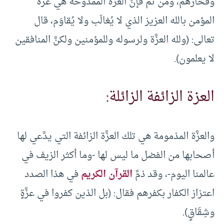
وفخارهم، ومن ثمَّ فإنَّ العزَّة الممدوحة هي عزَّة
المؤمن بالله العزيز الذي لا يُغالَب ولا يُقاوَم، قال
تعالى: (ولله العزَّة ولرسوله وللمؤمنين ولكنَّ المنافقين
لا يعلمون).
العزة الزائفة الزائلة:
والعزَّة المذمومة هي تلك العزَّة الزائفة التي يدَّعي لها
أصحابها من الفضل ما ليس لها -وما أكثر الزيف في
عالمنا اليوم-، وقد ذمَّ
القرآن الكريم
في هذا الصدد
اعتزاز الكفار بكفرهم فقال: (بل الذين كفروا في عزَّةٍ
وشِقَاقٍ).