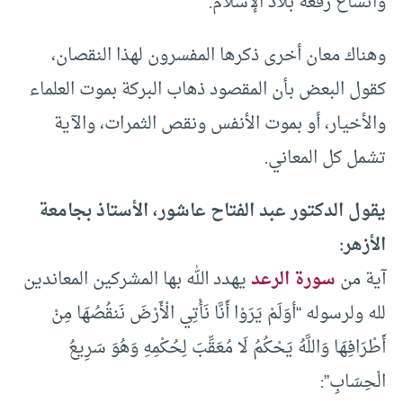
واتساع رقعة بلاد الإسلام.
وهناك معان أخرى ذكرها المفسرون لهذا النقصان،
كقول البعض بأن المقصود ذهاب البركة بموت العلماء
والأخيار، أو بموت الأنفس ونقص الثمرات، والآية
تشمل كل المعاني.
يقول الدكتور عبد الفتاح عاشور، الأستاذ بجامعة
الأزهر:
آية من
سورة الرعد
يهدد الله بها المشركين المعاندين
لله ولرسوله “أوَلَمْ يَرَوْا أَنَّا نَأْتِي الْأَرْضَ نَنقُصُهَا مِنْ
أَطْرَافِهَا وَاللَّهُ يَحْكُمُ لَا مُعَقِّبَ لِحُكْمِهِ وَهُوَ سَرِيعُ
الْحِسَابِ”: