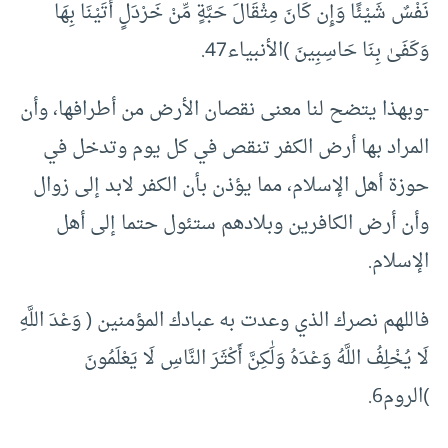
نَفْسٌ شَيْئًا وَإِن كَانَ مِثْقَالَ حَبَّةٍ مِّنْ خَرْدَلٍ أَتَيْنَا بِهَا
وَكَفَىٰ بِنَا حَاسِبِينَ )الأنبياء47.
-وبهذا يتضح لنا معنى نقصان الأرض من أطرافها، وأن
المراد بها أرض الكفر تنقص في كل يوم وتدخل في
حوزة أهل الإسلام، مما يؤذن بأن الكفر لابد إلى زوال
وأن أرض الكافرين وبلادهم ستئول حتما إلى أهل
الإسلام.
فاللهم نصرك الذي وعدت به عبادك المؤمنين ( وَعْدَ اللَّهِ
لَا يُخْلِفُ اللَّهُ وَعْدَهُ وَلَٰكِنَّ أَكْثَرَ النَّاسِ لَا يَعْلَمُونَ
)الروم6.