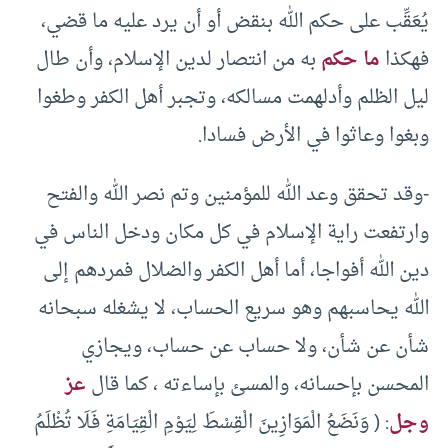
يُعَقِّب على حكم الله بنقض أو أن يرد عليه ما قضي،
فهكذا
ما حكم
به من انتصار لدين الإسلام، وأن طال
ليل الظلم وأدلهمت مسالكه، وتجبر أهل الكفر وطغوا
وبغوا وعاثوا في الأرض فسادا.
-وقد تحقق وعد الله للمؤمنين وتم نصر الله والفتح
وارتفعت راية الإسلام في كل مكان ودخل الناس في
دين الله أفواجا، أما أهل الكفر والضلال فمردهم إلى
الله يحاسبهم وهو سريع الحساب، لا يشغله سبحانه
شأن عن شأن، ولا حساب عن حساب، ويجازي
المحسن بإحسانه، والمسئ بإساءته ، كما قال
عز
وجل
: ( وَنَضَعُ الْمَوَازِينَ الْقِسْطَ لِيَوْمِ الْقِيَامَةِ فَلَا تُظْلَمُ