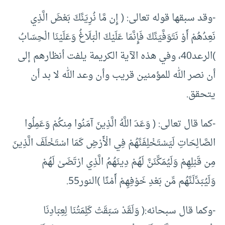
-وقد سبقها قوله تعالى: ( إِن مَّا نُرِيَنَّكَ بَعْضَ الَّذِي
نَعِدُهُمْ أَوْ نَتَوَفَّيَنَّكَ فَإِنَّمَا عَلَيْكَ الْبَلَاغُ وَعَلَيْنَا الْحِسَابُ
)الرعد40، وفي هذه الآية الكريمة يلفت أنظارهم إلى
أن نصر الله للمؤمنين قريب وأن وعد الله لا بد أن
يتحقق.
-كما قال تعالى: ( وَعَدَ اللَّهُ الَّذِينَ آمَنُوا مِنكُمْ وَعَمِلُوا
الصَّالِحَاتِ لَيَسْتَخْلِفَنَّهُمْ فِي الْأَرْضِ كَمَا اسْتَخْلَفَ الَّذِينَ
مِن قَبْلِهِمْ وَلَيُمَكِّنَنَّ لَهُمْ دِينَهُمُ الَّذِي ارْتَضَىٰ لَهُمْ
وَلَيُبَدِّلَنَّهُم مِّن بَعْدِ خَوْفِهِمْ أَمْنًا )النور55.
-وكما قال سبحانه:( وَلَقَدْ سَبَقَتْ كَلِمَتُنَا لِعِبَادِنَا