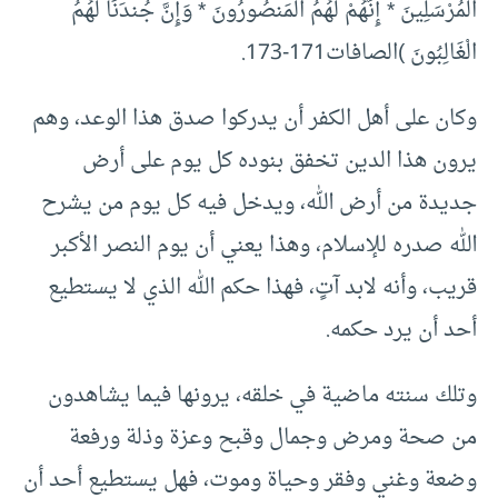
الْمُرْسَلِينَ * إِنَّهُمْ لَهُمُ الْمَنصُورُونَ * وَإِنَّ جُندَنَا لَهُمُ
الْغَالِبُونَ )الصافات171-173.
وكان على أهل الكفر أن يدركوا صدق هذا الوعد، وهم
يرون هذا الدين تخفق بنوده كل يوم على أرض
جديدة من أرض الله، ويدخل فيه كل يوم من يشرح
الله صدره للإسلام، وهذا يعني أن يوم النصر الأكبر
قريب، وأنه لابد آتٍ، فهذا حكم الله الذي لا يستطيع
أحد أن يرد حكمه.
وتلك سنته ماضية في خلقه، يرونها فيما يشاهدون
من صحة ومرض وجمال وقبح وعزة وذلة ورفعة
وضعة وغني وفقر وحياة وموت، فهل يستطيع أحد أن