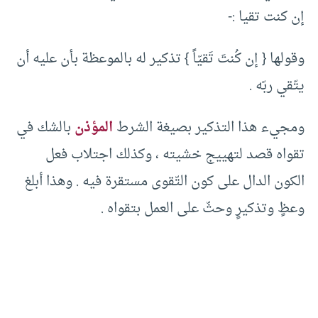
إن كنت تقيا :-
وقولها { إن كُنتَ تَقيّاً } تذكير له بالموعظة بأن عليه أن
يتّقي ربّه .
ومجيء هذا التذكير بصيغة الشرط
المؤذن
بالشك في
تقواه قصد لتهييج خشيته ، وكذلك اجتلاب فعل
الكون الدال على كون التّقوى مستقرة فيه . وهذا أبلغ
وعظٍ وتذكيرٍ وحثّ على العمل بتقواه .