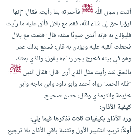
ﷺ
أتيت رسول الله
فأخبرته بما رأيت. فقال: “إنها
لرؤيا حق إن شاء الله، فقم مع بلال فألق عليه ما رأيت
فليؤذن به فإنه أندى صوتًا منك، قال: فقمت مع بلال
فجعلت ألقيه عليه ويؤذن به قال: فسمع بذلك عمر
وهو في بيته فخرج يجر رداءه يقول: والذي بعثك
ﷺ
بالحق لقد رأيت مثل الذي أرى. قال: فقال النبي
:
“فلله الحمد” رواه أحمد وأبو داود وابن ماجه وابن
خزيمة والترمذي وقال: حسن صحيح.
كيفية الأذان:
ورد الأذان بكيفيات ثلاث نذكرها فيما يلي:
أولاً:
تربيع التكبير الأول وتثنية باقي الأذان بلا ترجيع