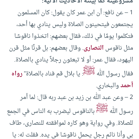
مشروعيته كما بينته الأحاديث الآتية:
1 – عن نافع: أن ابن عمر كان يقول: كان المسلمون
يجتمعون فيتحينون الصلاة وليس ينادي بها أحد،
فتكلموا يومًا في ذلك، فقال بعضهم: اتخذوا ناقوسًا
مثل ناقوس
النصارى
. وقال بعضهم: بل قرنًا مثل قرن
اليهود، فقال عمر: أو لا تبعثون رجلاً ينادي بالصلاة.
ﷺ
فقال رسول الله
: يا بلال قم فناد بالصلاة”
رواه
أحمد
والبخاري.
2 – وعن عبد الله بن زيد بن عبد ربه قال: لما أمر
ﷺ
رسول الله
بالناقوس ليضرب به الناس في الجمع
للصلاة. وفي رواية وهو كاره لموافقته للنصارى، طاف
بي وأنا نائم رجل يحمل ناقوسًا في يده. فقلت له: يا