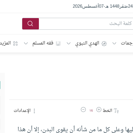
24
صَفَر
1448 هـ
-
07
أغسطس
2026
جمات
الهدي النبوي
فقه المسلم
المزيد
زيادة حجم الخط
تقليل حجم الخط
الخط
الإعدادات
16
ا وعلى كل ما من شأنه أن يقوي البدن، إلا أن هذا