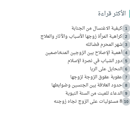
الأكثر قراءة
كيفية الاغتسال من الجنابة
1
كراهية المرأة زوجها الأسباب والآثار والعلاج
2
شهر المحرم فضائله
3
أهمية الإصلاح بين الزوجين المتخاصمين
4
دور الشباب في نصرة الإسلام
5
التحايل على الربا
6
عقوبة عقوق الزوجة لزوجها
7
حدود العلاقة بين الجنسين وضوابطها
8
الدعاء للميت من السنة النبوية
9
8 مسئوليات على الزوج تجاه زوجته
10