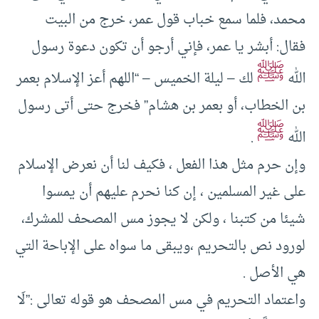
محمد، فلما سمع خباب قول عمر، خرج من البيت
فقال: أبشر يا عمر، فإني أرجو أن تكون دعوة رسول
ﷺ
الله
لك – ليلة الخميس – “اللهم أعز الإسلام بعمر
بن الخطاب، أو بعمر بن هشام” فخرج حتى أتى رسول
ﷺ
الله
.
وإن حرم مثل هذا الفعل ، فكيف لنا أن نعرض الإسلام
على غير المسلمين ، إن كنا نحرم عليهم أن يمسوا
شيئا من كتبنا ، ولكن لا يجوز مس المصحف للمشرك،
لورود نص بالتحريم ،ويبقى ما سواه على الإباحة التي
هي الأصل .
واعتماد التحريم في مس المصحف هو قوله تعالى :”لَا