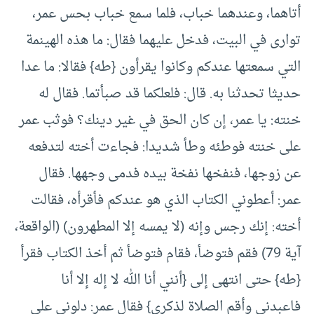
أتاهما، وعندهما خباب، فلما سمع خباب بحس عمر،
توارى في البيت، فدخل عليهما فقال: ما هذه الهينمة
التي سمعتها عندكم وكانوا يقرأون {طه} فقالا: ما عدا
حديثا تحدثنا به. قال: فلعلكما قد صبأتما. فقال له
خنته: يا عمر، إن كان الحق في غير دينك؟ فوثب عمر
على خنته فوطئه وطأ شديدا: فجاءت أخته لتدفعه
عن زوجها، فنفخها نفخة بيده فدمى وجهها. فقال
عمر: أعطوني الكتاب الذي هو عندكم فأقرأه، فقالت
أخته: إنك رجس وإنه (لا يمسه إلا المطهرون) (الواقعة،
آية 79) فقم فتوضأ، فقام فتوضأ ثم أخذ الكتاب فقرأ
{طه} حتى انتهى إلى {أنني أنا الله لا إله إلا أنا
فاعبدني وأقم الصلاة لذكري} فقال عمر: دلوني على