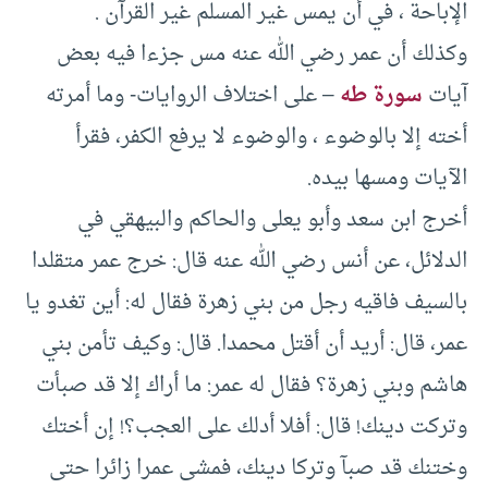
الإباحة ، في أن يمس غير المسلم غير القرآن .
وكذلك أن عمر رضي الله عنه مس جزءا فيه بعض
آيات
سورة طه
– على اختلاف الروايات- وما أمرته
أخته إلا بالوضوء ، والوضوء لا يرفع الكفر، فقرأ
الآيات ومسها بيده.
أخرج ابن سعد وأبو يعلى والحاكم والبيهقي في
الدلائل، عن أنس رضي الله عنه قال: خرج عمر متقلدا
بالسيف فاقيه رجل من بني زهرة فقال له: أين تغدو يا
عمر، قال: أريد أن أقتل محمدا. قال: وكيف تأمن بني
هاشم وبني زهرة؟ فقال له عمر: ما أراك إلا قد صبأت
وتركت دينك! قال: أفلا أدلك على العجب؟! إن أختك
وختنك قد صبآ وتركا دينك، فمشى عمرا زائرا حتى