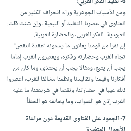
6- تقليد الفكر الغربي:
ومن الأسباب الجوهرية وراء انحراف الكثير من
الفتاوى في عصرنا: التقليد أو التبعية ـ وإن شئت قلت:
العبودية ـ للفكر الغربي، وللحضارة الغربية.
إن نفرا من قومنا يعانون ما يسمونه “عقدة النقص”
تجاه الغرب وحضارته وفكره، ويعتبرون الغرب إماما
يجب أن يتبع، ومثالا يجب أن يحتذى، وما كان من
أفكارنا وقيمنا وتقاليدنا ونظمنا مخالفا للغرب، اعتبروا
ذلك عيبا في حضارتنا، ونقصا في شريعتنا، ما عليه
الغرب إذن هو الصواب، وما يخالفه هو الخطأ!
7- الجمود على الفتاوى القديمة دون مراعاة
الأحوال المتغيرة