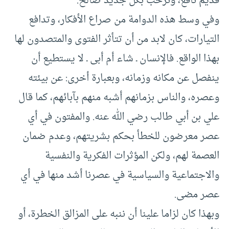
قديم نافع، ونرحب بكل جديد صالح.
وفي وسط هذه الدوامة من صراع الأفكار، وتدافع
التيارات، كان لابد من أن تتأثر الفتوى والمتصدون لها
بهذا الواقع. فالإنسان ـ شاء أم أبى ـ لا يستطيع أن
ينفصل عن مكانه وزمانه، وبعبارة أخرى: عن بيئته
وعصره، والناس بزمانهم أشبه منهم بآبائهم، كما قال
علي بن أبي طالب رضي الله عنه. والمفتون في أي
عصر معرضون للخطأ بحكم بشريتهم، وعدم ضمان
العصمة لهم، ولكن المؤثرات الفكرية والنفسية
والاجتماعية والسياسية في عصرنا أشد منها في أي
عصر مضى.
وبهذا كان لزاما علينا أن ننبه على المزالق الخطرة، أو