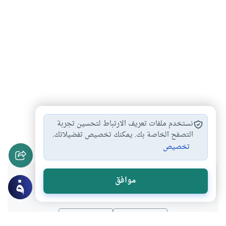
أحكام التداوي في…
أقوال الفقهاء في…
#
#
نستخدم ملفات تعريف الارتباط لتحسين تجربة
التداوي بين الأخذ…
التصفح الخاصة بك. يمكنك تخصيص تفضيلاتك.
#
تخصيص
هل انتفعت بهذا المحتوى؟
موافق
نعم
لا