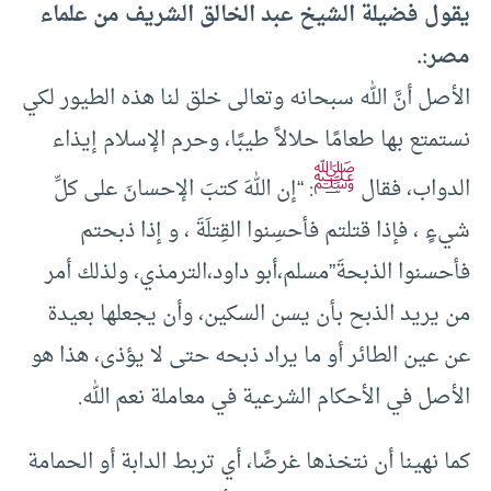
يقول فضيلة الشيخ عبد الخالق الشريف من علماء
مصر:.
الأصل أنَّ الله سبحانه وتعالى خلق لنا هذه الطيور لكي
نستمتع بها طعامًا حلالاً طيبًا، وحرم الإسلام إيذاء
ﷺ
الدواب، فقال
: “إن اللهَ كتبَ الإحسانَ على كلِّ
شيءٍ ، فإذا قتلتم فأحسِنوا القِتلَةَ ، و إذا ذبحتم
فأحسنوا الذبحةَ”مسلم،أبو داود،الترمذي، ولذلك أمر
من يريد الذبح بأن يسن السكين، وأن يجعلها بعيدة
عن عين الطائر أو ما يراد ذبحه حتى لا يؤذى، هذا هو
الأصل في الأحكام الشرعية في معاملة نعم الله.
كما نهينا أن نتخذها غرضًا، أي تربط الدابة أو الحمامة