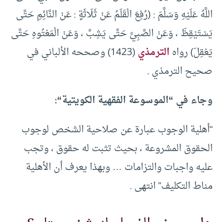
اللَّهُ عَلَيْهِ وَسَلَّمَ : (رُفِعَ الْقَلَمُ عَنْ ثَلَاثَةٍ : عَنْ النَّائِمِ حَتَّى
يَسْتَيْقِظَ ، وَعَنْ الصَّبِيِّ حَتَّى يَشِبَّ ، وَعَنْ الْمَعْتُوهِ حَتَّى
يَعْقِلَ) رواه
الترمذي
(1423) وصححه الألباني في
صحيح الترمذي .
وجاء في “الموسوعة الفقهية الكويتية“:
“أهلية الوجوب عبارة عن صلاحية الشخص لوجوب
الحقوق المشروعة ، بحيث تثبت له حقوق ، وتجب
عليه واجبات والتزامات … وبهذا يعرف أن الأهلية
مناط التكليف” انتهى .