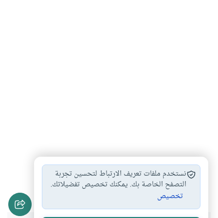
المسح على جورب…
المسح على الجورب…
#
#
نستخدم ملفات تعريف الارتباط لتحسين تجربة
المسح على الجوارب
أحكام المسح على…
التصفح الخاصة بك. يمكنك تخصيص تفضيلاتك.
#
#
تخصيص