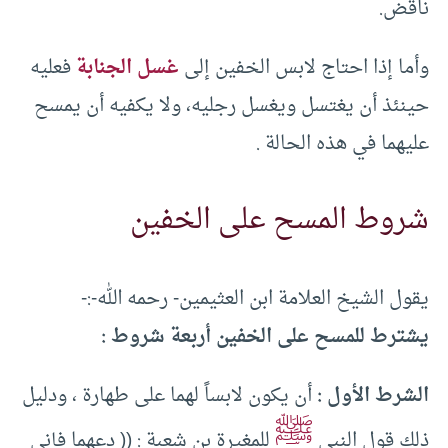
ناقض.
وأما إذا احتاج لابس الخفين إلى
غسل الجنابة
فعليه
حينئذ أن يغتسل ويغسل رجليه، ولا يكفيه أن يمسح
عليهما في هذه الحالة .
شروط المسح على الخفين
يقول الشيخ العلامة ابن العثيمين- رحمه الله-:-
يشترط للمسح على الخفين أربعة شروط :
الشرط الأول :
أن يكون لابساً لهما على طهارة ، ودليل
ﷺ
ذلك قول النبي
للمغيرة بن شعبة : (( دعهما فإني