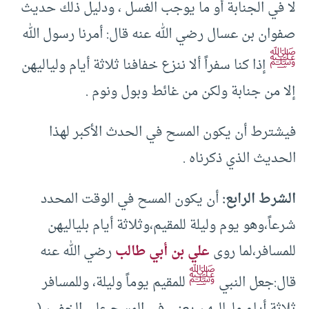
لا في الجنابة أو ما يوجب الغسل ، ودليل ذلك حديث
صفوان بن عسال رضي الله عنه قال: أمرنا رسول الله
ﷺ
إذا كنا سفراً ألا ننزع خفافنا ثلاثة أيام ولياليهن
إلا من جنابة ولكن من غائط وبول ونوم .
فيشترط أن يكون المسح في الحدث الأكبر لهذا
الحديث الذي ذكرناه .
الشرط الرابع:
أن يكون المسح في الوقت المحدد
شرعاً،وهو يوم وليلة للمقيم،وثلاثة أيام بلياليهن
للمسافر،لما روى
علي بن أبي طالب
رضي الله عنه
ﷺ
قال:جعل النبي
للمقيم يوماً وليلة، وللمسافر