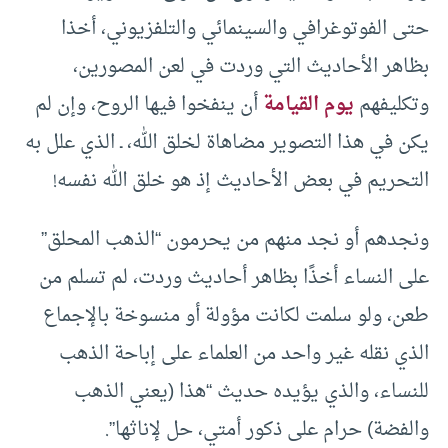
حتى الفوتوغرافي والسينمائي والتلفزيوني، أخذا
بظاهر الأحاديث التي وردت في لعن المصورين،
وتكليفهم
يوم القيامة
أن ينفخوا فيها الروح، وإن لم
يكن في هذا التصوير مضاهاة لخلق الله، ـ الذي علل به
التحريم في بعض الأحاديث إذ هو خلق الله نفسه!
ونجدهم أو نجد منهم من يحرمون “الذهب المحلق”
على النساء أخذًا بظاهر أحاديث وردت، لم تسلم من
طعن، ولو سلمت لكانت مؤولة أو منسوخة بالإجماع
الذي نقله غير واحد من العلماء على إباحة الذهب
للنساء، والذي يؤيده حديث “هذا (يعني الذهب
والفضة) حرام على ذكور أمتي، حل لإناثها”.