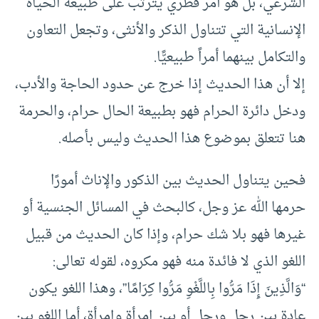
الشرعي، بل هو أمر فطري يترتب على طبيعة الحياة
الإنسانية التي تتناول الذكر والأنثى، وتجعل التعاون
والتكامل بينهما أمراً طبيعيًّا.
إلا أن هذا الحديث إذا خرج عن حدود الحاجة والأدب،
ودخل دائرة الحرام فهو بطبيعة الحال حرام، والحرمة
هنا تتعلق بموضوع هذا الحديث وليس بأصله.
فحين يتناول الحديث بين الذكور والإناث أمورًا
حرمها الله عز وجل، كالبحث في المسائل الجنسية أو
غيرها فهو بلا شك حرام، وإذا كان الحديث من قبيل
اللغو الذي لا فائدة منه فهو مكروه، لقوله تعالى:
“وَالَّذِينَ إِذَا مَرُّوا بِاللَّغْوِ مَرُّوا كِرَامًا”، وهذا اللغو يكون
عادة بين رجل ورجل أو بين إمرأة وإمرأة، أما اللغو بين