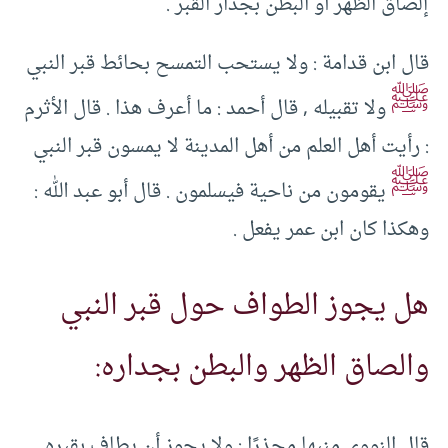
إلصاق الظهر أو البطن بجدار القبر ‏.‏ ‏
‏قال ابن قدامة ‏:‏ ولا يستحب التمسح بحائط قبر النبي
ﷺ
ولا تقبيله ‏,‏ قال أحمد ‏:‏ ما أعرف هذا ‏.‏ قال الأثرم
‏:‏ رأيت أهل العلم من أهل المدينة لا يمسون قبر النبي
ﷺ
يقومون من ناحية فيسلمون ‏.‏ قال أبو عبد الله ‏:‏
وهكذا كان ابن عمر يفعل ‏.‏ ‏
هل يجوز الطواف حول قبر النبي
والصاق الظهر والبطن بجداره:
قال النووي منبها محذرًا ‏:‏ ولا يجوز أن يطاف بقبره