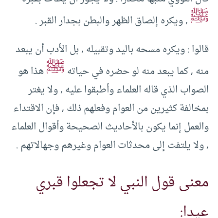
ﷺ
‏,‏ ويكره إلصاق الظهر والبطن بجدار القبر ‏.‏
قالوا ‏:‏ ويكره مسحه باليد وتقبيله ‏,‏ بل الأدب أن يبعد
ﷺ
منه ‏,‏ كما يبعد منه لو حضره في حياته
هذا هو
الصواب الذي قاله العلماء وأطبقوا عليه ‏,‏ ولا يغتر
بمخالفة كثيرين من العوام وفعلهم ذلك ‏,‏ فإن الاقتداء
والعمل إنما يكون بالأحاديث الصحيحة وأقوال العلماء
‏,‏ ولا يلتفت إلى محدثات العوام وغيرهم ‏وجهالاتهم ‏.‏
معنى قول النبي لا تجعلوا قبري
عيدا: