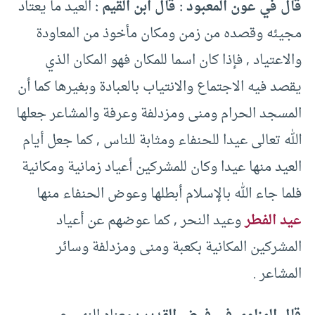
‏قال في عون المعبود ‏:‏ قال ابن القيم ‏:
‏ العيد ما يعتاد
مجيئه وقصده من زمن ومكان مأخوذ من المعاودة
والاعتياد ‏,‏ فإذا كان اسما للمكان فهو المكان الذي
يقصد فيه الاجتماع والانتياب بالعبادة وبغيرها كما أن
المسجد الحرام ومنى ومزدلفة وعرفة والمشاعر جعلها
الله تعالى عيدا للحنفاء ومثابة للناس ‏,‏ كما جعل أيام
العيد منها عيدا ‏وكان للمشركين أعياد زمانية ومكانية
فلما جاء الله بالإسلام أبطلها وعوض الحنفاء منها
عيد الفطر
وعيد النحر ‏,‏ كما عوضهم عن أعياد
المشركين المكانية بكعبة ومنى ومزدلفة وسائر
المشاعر ‏.‏ ‏