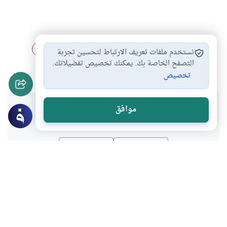
صيغ الصلاة على…
مع الرسول صلى…
حب الرسول
#
#
#
نستخدم ملفات تعريف الارتباط لتحسين تجربة
التبرك بآثار الرسول
التصفح الخاصة بك. يمكنك تخصيص تفضيلاتك.
#
تخصيص
هل انتفعت بهذا المحتوى؟
موافق
نعم
لا
موضوعات ذات صلة