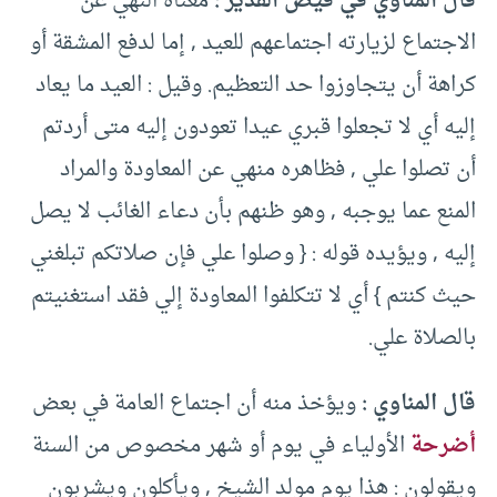
‏قال المناوي في فيض القدير ‏:
‏ معناه النهي عن
الاجتماع لزيارته اجتماعهم للعيد ‏,‏ إما لدفع المشقة أو
كراهة أن يتجاوزوا حد التعظيم‏.‏ وقيل ‏:‏ العيد ما يعاد
إليه أي لا تجعلوا قبري عيدا تعودون إليه متى أردتم
أن تصلوا علي ‏,‏ فظاهره منهي عن المعاودة والمراد
المنع عما يوجبه ‏,‏ وهو ظنهم بأن دعاء الغائب لا يصل
إليه ‏,‏ ويؤيده قوله ‏:‏ ‏{‏ وصلوا علي فإن صلاتكم تبلغني
حيث كنتم ‏}‏ أي لا تتكلفوا المعاودة إلي فقد استغنيتم
بالصلاة علي‏.‏ ‏
‏قال المناوي ‏:‏
ويؤخذ منه أن اجتماع العامة في بعض
أضرحة
الأولياء في يوم أو شهر مخصوص من السنة
ويقولون ‏:‏ هذا يوم مولد الشيخ ‏,‏ ويأكلون ويشربون