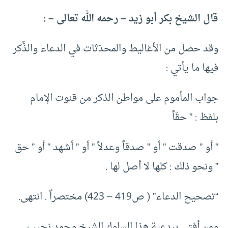
قال الشيخ بكر أبو زيد – رحمه الله تعالى – :
وقد حصل من الأغاليط والمحدَثات في الدعاء والذِّكر
فيها ما يأتي :
جواب المأموم على مواطن الذكر من قنوت الإمام
بلفظ : ” حقّاً
” أو ” صدقت ” أو ” صدقاً وعدلاً ” أو ” أشهد ” أو ” حق
” ونحو ذلك : كلها لا أصل لها .
“تصحيح الدعاء” ( ص419 – 423) مختصراً . انتهى.
ممن أفتى ببدعية هذا السلوك الشيخ محمد نجيب