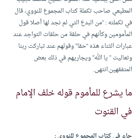
المطيعي صاحب تكملة كتاب المجموع للنووي، قال
في تكملته : “من البدع التي لم نجد لها أصلا قول
المأمومين وكأنهم في حلقة من حلقات التواجد عند
عبارات الثناء هذه “حقا” وقولهم عند تباركت ربنا
وتعاليت ” يا الله” ويجاريهم في ذلك بعض
المتفقهين.انتهى.
ما يشرع للمأموم قوله خلف الإمام
في القنوت
جاء في كتاب المجموع للنووي :