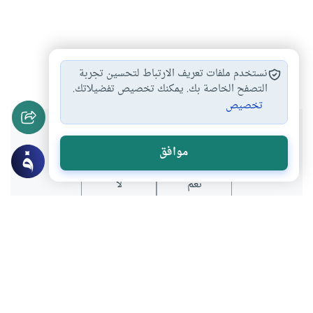
أحكام الطهارة
أحكام البول والمني…
#
#
نستخدم ملفات تعريف الارتباط لتحسين تجربة
التصفح الخاصة بك. يمكنك تخصيص تفضيلاتك.
تخصيص
هل انتفعت بهذا المحتوى؟
موافق
نعم
لا
موضوعات ذات صلة
العبادات
الطهارة و الصلاة