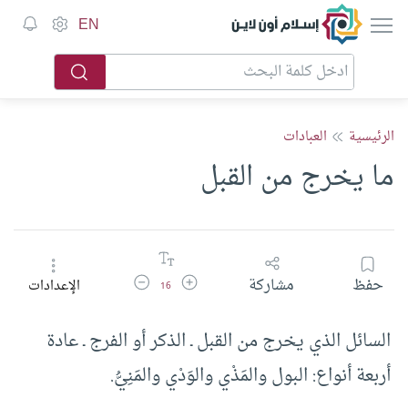
إسلام أون لاين
EN
الرئيسية
العبادات
ما يخرج من القبل
زيادة حجم الخط
تقليل حجم الخط
حفظ
مشاركة
الإعدادات
16
السائل الذي يخرج من القبل ـ الذكر أو الفرج ـ عادة
أربعة أنواع: البول والمَذْي والوَدْي والمَنِيُّ.