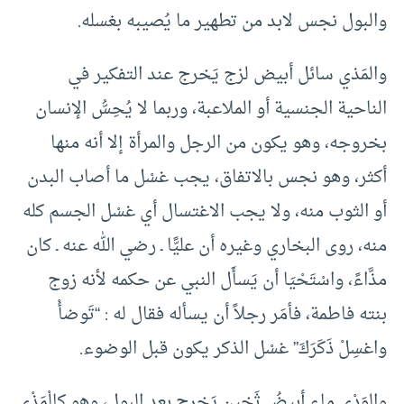
والبول نجس لابد من تطهير ما يُصيبه بغسله.
والمَذي سائل أبيض لزج يَخرج عند التفكير في
الناحية الجنسية أو الملاعبة، وربما لا يُحِسُّ الإنسان
بخروجه، وهو يكون من الرجل والمرأة إلا أنه منها
أكثر، وهو نجس بالاتفاق، يجب غسْل ما أصاب البدن
أو الثوب منه، ولا يجب الاغتسال أي غسْل الجسم كله
منه، روى البخاري وغيره أن عليًّا ـ رضي الله عنه ـ كان
مذَّاءً، واسْتَحْيَا أن يَسأَل النبي عن حكمه لأنه زوج
بنته فاطمة، فأمَر رجلاً أن يسأله فقال له : “تَوضأْ
واغسِلْ ذَكَرَكَ” غسْل الذكر يكون قبل الوضوء.
والوَدْي ماء أبيضُ ثَخِين يَخرج بعد البول، وهو كالْمَذْي