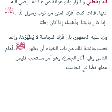
الدارقطني
والبزار وأبو عوانة عن عائشة ـ رضي الله
ﷺ
عنها ـ قالت: كنت أفرُك المنيَّ من ثوب رسول الله ـ
ـ إذا كان يابسًا، وأَغسِله إذا كان رطبًا.
ورَدَّ عليه الجمهور، بأن فَرْك النجاسة لا يُطهِّرُها، وإنما
ﷺ
فعلت عائشة ذلك من باب الحَيَاء أن يظهر ـ
ـ أمام
الناس وفيه آثار الجِمَاع، وهو أمر مستحب فليس
عملها نصًّا في نجاسته.