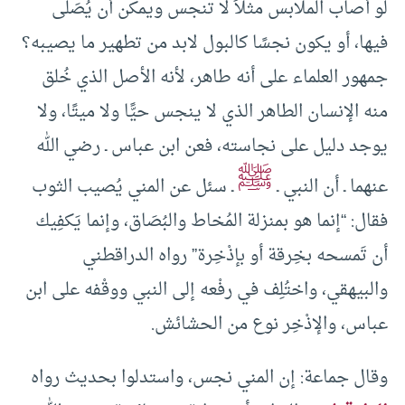
لو أصاب الملابس مثلاً لا تنجس ويمكن أن يُصَلَّى
فيها، أو يكون نجسًا كالبول لابد من تطهير ما يصيبه؟
جمهور العلماء على أنه طاهر، لأنه الأصل الذي خُلق
منه الإنسان الطاهر الذي لا ينجس حيًّا ولا ميتًا، ولا
يوجد دليل على نجاسته، فعن ابن عباس ـ رضي الله
ﷺ
عنهما ـ أن النبي ـ
ـ سئل عن المني يُصيب الثوب
فقال: “إنما هو بمنزلة المُخاط والبُصَاق، وإنما يَكفِيك
أن تَمسحه بخِرقة أو بإذْخِرة” رواه الدراقطني
والبيهقي، واختُلِف في رفْعه إلى النبي ووقْفه على ابن
عباس، والإذْخِر نوع من الحشائش.
وقال جماعة: إن المني نجس، واستدلوا بحديث رواه