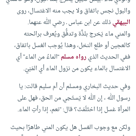
والبول نجس باتفاق ولا يجب منه الاغتسال، روى
البيهقي
ذلك عن ابن عباس ـ رضي الله عنهما.
والمني ماء يَخرج بلذَّة وتدفُّق ويُعرف برائحته
كالعجين أو طلع النخل، وهذا يُوجب الغسل باتفاق،
ففي الحديث الذي
رواه مسلم
“الماءُ من الماء” أي
الاغتسال بالماء يكون من نزول الماء أي المَنِيّ.
وفي حديث البخاري ومسلم أن أم سليم قالت: يا
رسول الله ، إن الله لا يَستَحِي من الحق، فهل على
المرأة غسل إذا احْتَلَمَتْ؟ قال: “نعم، إذا رأتِ الماء.
ولكن مع وجوب الغسل هل يكون المني طاهرًا بحيث