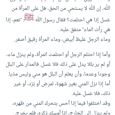
الله، إن الله لا يستحي من الحق، هل على المرأة من
ﷺ
غسل إذا هي احتلمت؟ فقال رسول الله
: “نعم، إذا
هي رأت الماء” متفق عليه.
وماء الرجل غليظ أبيض، وماء المرأة رقيق أصفر.
وأما إذا احتلم الرجل أو احتلمت المرأة، ولم ينزل ماء،
أو لم ير بللا يدل على ذلك فلا غسل. فالمدار على البلل
وجودا وعدما، وأن يعلم أن البلل هو مني وليس مذيا.
أما إذا نزل المني بغير شهوة، لمرض أو بَرْد، أو غير
ذلك، فلا غسل عليه.
وقد اختلفوا فيما إذا أحس بتحرك المني من ظهره،
ولم ينزل إلى الخارج، إذا أمسك ذكره، فلم يخرج.