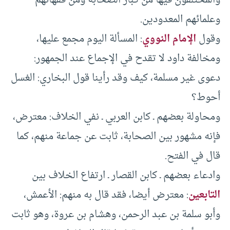
والمختلفون فيها من كبار الصحابة ومن فقهائهم
وعلمائهم المعدودين.
وقول
الإمام النووي
: المسألة اليوم مجمع عليها،
ومخالفة داود لا تقدح في الإجماع عند الجمهور:
دعوى غير مسلمة، كيف وقد رأينا قول البخاري: الغسل
أحوط؟
ومحاولة بعضهم ـ كابن العربي ـ نفي الخلاف: معترض،
فإنه مشهور بين الصحابة، ثابت عن جماعة منهم، كما
قال في الفتح.
وادعاء بعضهم ـ كابن القصار ـ ارتفاع الخلاف بين
التابعين
: معترض أيضا، فقد قال به منهم: الأعمش،
وأبو سلمة بن عبد الرحمن، وهشام بن عروة، وهو ثابت