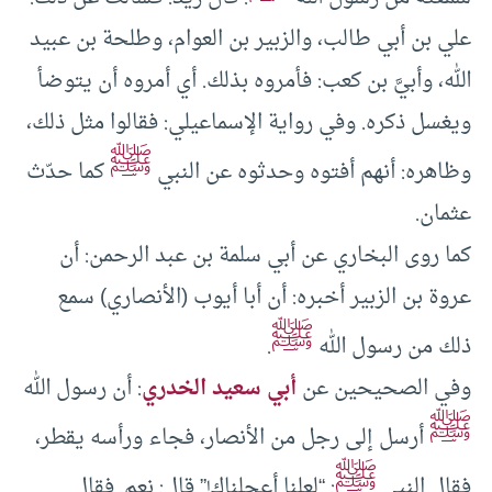
علي بن أبي طالب، والزبير بن العوام، وطلحة بن عبيد
الله، وأبيَّ بن كعب: فأمروه بذلك. أي أمروه أن يتوضأ
ويغسل ذكره. وفي رواية الإسماعيلي: فقالوا مثل ذلك،
ﷺ
وظاهره: أنهم أفتوه وحدثوه عن النبي
كما حدّث
عثمان.
كما روى البخاري عن أبي سلمة بن عبد الرحمن: أن
عروة بن الزبير أخبره: أن أبا أيوب (الأنصاري) سمع
ﷺ
ذلك من رسول الله
.
وفي الصحيحين عن
أبي سعيد الخدري
: أن رسول الله
ﷺ
أرسل إلى رجل من الأنصار، فجاء ورأسه يقطر،
ﷺ
فقال النبي
: “لعلنا أعجلناك!” قال: نعم. فقال