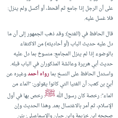
على أن الرجل إذا جامع ثم أقحط، أو أكسل ولم ينزل:
فلا غسل عليه.
قال الحافظ في (الفتح): وقد ذهب الجمهور إلى أن ما
دل عليه حديث الباب (أو أحاديثه) من الاكتفاء
بالوضوء إذا لم ينزل المجامع: منسوخ بما دل عليه
حديث أبي هريرة وعائشة المذكوران في الباب قبله.
واستدل الحافظ على النسخ بما
رواه أحمد
وغيره عن
أبيِّ بن كعب: أن الفتيا التي كانوا يقولون: “الماء من
ﷺ
الماء”: رخصة كان رسول الله
: رخص بها في أول
الإسلام، ثم أمر بالاغتسال بعد. وهذا الحديث وإن
صححه ابن خزيمة وابن حبان والإسماعيلي: بيّن