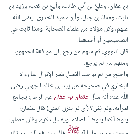
بن عفان، وعليُّ بن أبي طالب، وأبيُّ بن كعب، وزيد بن
ثابت، ومعاذ بن جبل، وأبو سعيد الخدري، رضي الله
عنهم، وكل هؤلاء من علماء الصحابة، وهذا ثابت في
الصحيحين أو أحدهما.
قال النووي: ثم منهم من رجع إلى موافقة الجمهور،
ومنهم من لم يرجع.
واحتج من لم يوجب الغسل بغير الإنزال بما رواه
البخاري في صحيحه عن زيد بن خالد الجهني رضي
الله عنه: أنه سأل
عثمان بن عفان
عن الرجل: يجامع
امرأته، ولم يُمْن؟ (أي لم ينزل المني) قال عثمان:
يتوضأ كما يتوضأ للصلاة، ويغسل ذكره. وقال عثمان:
ﷺ
سمعته من رسول الله
. قال زيد: فسألت عن ذلك: