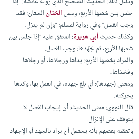
ودليل ذلك: الحديث الصحيح الذي روته عائشة: “إذا
جلس بين شعبها الأربع، ومس
الختان
الختان: فقد
وجب الغسل” وفي رواية لمسلم: “وإن لم ينزل.
وكذلك حديث
أبي هريرة
: المتفق عليه “إذا جلس بين
شعبها الأربع، ثم جَهَدها: وجب الغسل.
والمراد بشعبها الأربع: يداها ورجلاها، أو رجلاها
وفخذاها..
ومعنى (جهدها): أي بلغ جهده، في العمل بها، وكدها
بحركته.
قال النووي: معنى الحديث: أن إيجاب الغسل لا
يتوقف على الإنزال.
وتعقبه بعضهم بأنه يحتمل أن يراد بالجهد أو الإجهاد