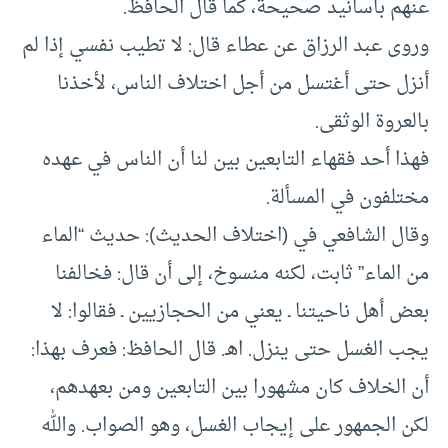
عنهم بأسانيد صحيحة، كما قال الحافظ.
وروى عبد الرزاق عن عطاء قال: لا تطيب نفسي إذا لم
أنزل حتى أغتسل من أجل اختلاف الناس، لأخذنا
بالعروة الوثقى.
فهذا أحد فقهاء التابعين بين لنا أن الناس في عهده
مختلفون في المسألة.
وقال الشافعي في (اختلاف الحديث): حديث “الماء
من الماء” ثابت، لكنه منسوخ، إلى أن قال: فخالفنا
بعض أهل ناحيتنا ـ يعني من الحجازيين ـ فقالوا: لا
يجب الغسل حتى ينزل. اهـ. قال الحافظ: فعرف بهذا:
أن الخلاف كان مشهورا بين التابعين ومن بعهدهم،
لكن الجمهور على إيجاب الغسل، وهو الصواب. والله