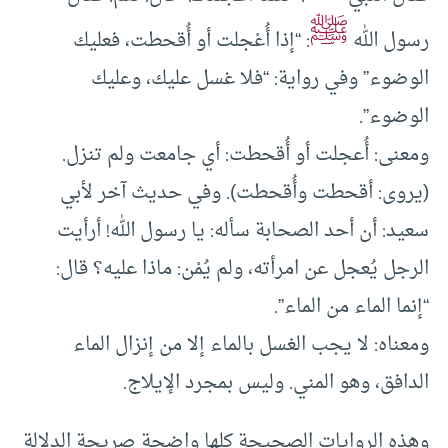
ﷺ
رسول الله
: “إذا أُعْجلت أو أُقحطت، فعليك
الوضوء” وفي رواية: “فلا غسل عليك، وعليك
الوضوء”.
ومعنى: أُعجلت أو أُقحطت: أي جامعت ولم تنزل.
(يروى: أقحطت وأُقحطت). وفي حديث آخر لأبي
سعيد: أن أحد الصحابة سأله: يا رسول الله! أرأيت
الرجل يُعجل عن امرأته، ولم يُمْن: ماذا عليه؟ قال:
“إنما الماء من الماء”.
ومعناه: لا يجب الغسل بالماء إلا من إنزال الماء
الدافق، وهو المني. وليس بمجرد الإيلاج.
وهذه الروايات الصحيحة كلها واضحة صريحة الدلالة