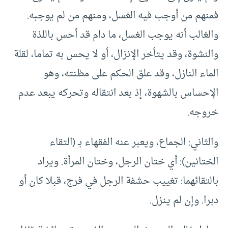
فمنهم من أوجب فيه الغسل، ومنهم من لم يوجبه.
والغالب أنه يوجب الغسل، ما دام قد أحس باللذة
والنشوة، وقد يتأخر الإنزال، أو لا يحس به تماما، لقلة
الماء النازل، وقد علق الحكم على مظنته، وهو
الإحساس بالشهوة، إذ بعد انتقاله وتحركه يبعد عدم
خروجه.
والثاني: الجماع، ويعبر عنه الفقهاء بـ (التقاء
الختانين): أي ختان الرجل، وختان المرأة. ويراد
بالتقائهما: تغييب حشفة الرجل في فرج، قبلا كان أو
دبرا. وإن لم ينزل.