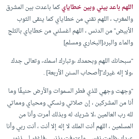
اللهم باعد بيني وبين خطاياي
كما باعدت بين المشرق
والمغرب ، اللهم نقني من خطاياي كما ينقى الثوب
الأبيض” من الدنس ، اللهم اغسلني من خطاياي بالثلج
والماء والبرد[البخاري ومسلم]
“سبحانك اللهم وبحمدك ،وتبارك اسمك، وتعالى جدك
،ولا إله غيرك”[أصحاب السنن الأربعة] .
“وجهت وجهي للذي فطر السموات والأرض حنيفًا وما
أنا من المشركين ، إن صلاتي ونسكي ومحياي ومماتي
لله رب العالمين ،لا شريك له وبذلك أمرت وأنا من
المسلمين ، اللهم أنت الملك لا إله إلا أنت ، أنت ربي وأنا
عبدك ،ظلمت نفسي واعترفت بذنبي ،فاغفر لي ذنوبي