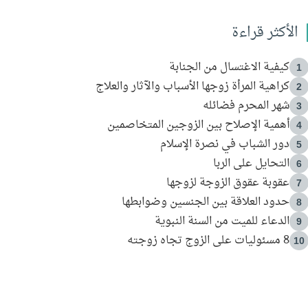
الأكثر قراءة
كيفية الاغتسال من الجنابة
1
كراهية المرأة زوجها الأسباب والآثار والعلاج
2
شهر المحرم فضائله
3
أهمية الإصلاح بين الزوجين المتخاصمين
4
دور الشباب في نصرة الإسلام
5
التحايل على الربا
6
عقوبة عقوق الزوجة لزوجها
7
حدود العلاقة بين الجنسين وضوابطها
8
الدعاء للميت من السنة النبوية
9
8 مسئوليات على الزوج تجاه زوجته
10