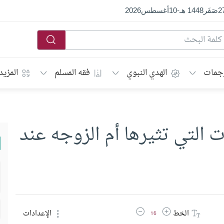
2
صَفَر
1448 هـ
-
10
أغسطس
2026
جمات
الهدي النبوي
فقه المسلم
المزيد
 التي تثيرها أم الزوجه عند
زيادة حجم الخط
تقليل حجم الخط
الخط
الإعدادات
16