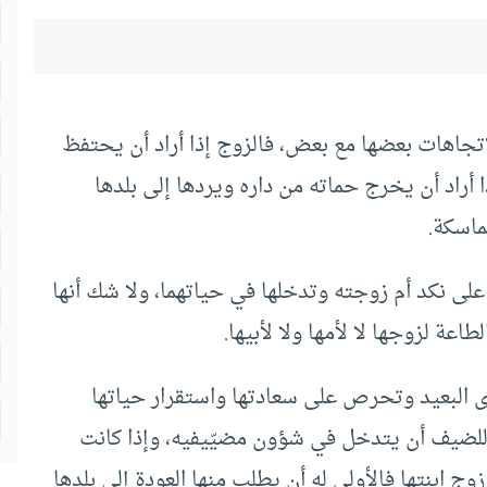
جاهات بعضها مع بعض، فالزوج إذا أراد أن يحتفظ
أراد أن يخرج حماته من داره ويردها إلى بلدها
اسكة.
لى نكد أم زوجته وتدخلها في حياتهما، ولا شك أنها
ة لزوجها لا لأمها ولا لأبيها.
دى البعيد وتحرص على سعادتها واستقرار حياتها
لضيف أن يتدخل في شؤون مضيّيفيه، وإذا كانت
 ابنتها فالأولى له أن يطلب منها العودة إلى بلدها