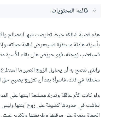
قائمة المحتويات
هذه قضية شائكة حيث تعارضت فيها المصالح والات
بأسرته هادئة مستقرة فسيتعرض لنقمة حماته، وإذا 
فسيغضب زوجته، فهو حريص على بقاء الأسرة متم
والذي ننصح به أن يحاول الزوج الصبر ما استطاع ع
مخطئة في ذلك، فالمرأة بعد أن تتزوج يصبح حق الطاع
ولو كانت الأم عاقلة وتدرك مصلحة ابنتها على الم
لعاشت في حدودها كضيفة على زوج ابنتها وليس ل
الحماة مصرة على موقفها وطريقتها وتكدير عيش زوج