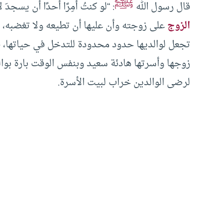
ﷺ
قال رسول الله
: “لو كنتُ أمِرًا أحدًا أن يسجدَ
الزوج
على زوجته وأن عليها أن تطيعه ولا تغضبه، وت
تجعل لوالديها حدود محدودة للتدخل في حياتها، ف
زوجها وأسرتها هادئة سعيد وبنفس الوقت بارة بوال
لرضى الوالدين خراب لبيت الأسرة.