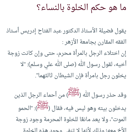
ما هو حكم الخلوة بالنساء؟
يقول فضيلة الأستاذ الدكتور عبد الفتاح إدريس أستاذ
الفقه المقارن بجامعة الأزهر :
إن اختلاء الرجل بالمرأة محرم، حتى وإن كانت زوجة
أخيه، لقول رسول الله (صلى الله علي وسلم): “لا
يخلون رجل بامرأة فإن الشيطان ثالثهما”.
ﷺ
وقد حذر رسول الله (
) من أحماء الرجل الذين
ﷺ
يدخلون بيته وهو ليس فيه، فقال (
): “الحمو
الموت“، ولا يعد مانعًا للخلوة المحرمة وجود زوجة
الأخ معه؛ وذلك لأنها لا تنفي وجود هذه الخلوة