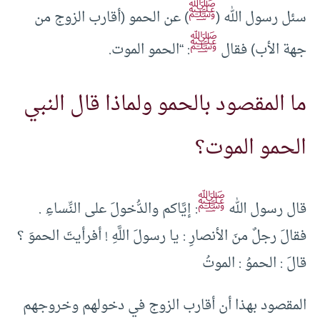
ﷺ
سئل رسول الله (
) عن الحمو (أقارب الزوج من
ﷺ
جهة الأب) فقال
: “الحمو الموت.
ما المقصود بالحمو ولماذا قال النبي
الحمو الموت؟
ﷺ
قال رسول الله
: إيَّاكم والدُّخولَ على النِّساءِ .
فقالَ رجلٌ منَ الأنصارِ : يا رسولَ اللَّهِ ! أفرأيتَ الحموَ ؟
قالَ : الحموُ : الموتُ
المقصود بهذا أن أقارب الزوج في دخولهم وخروجهم