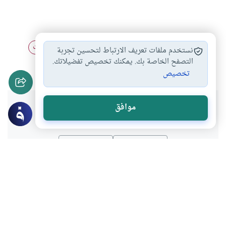
زواج الأقارب بين…
الزكاة على الأقارب
الحمو الموت
#
#
#
نستخدم ملفات تعريف الارتباط لتحسين تجربة
حدود تعامل الزوجة…
التصفح الخاصة بك. يمكنك تخصيص تفضيلاتك.
#
تخصيص
هل انتفعت بهذا المحتوى؟
موافق
نعم
لا
موضوعات ذات صلة