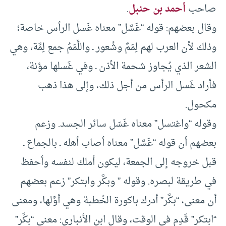
صاحب
أحمد بن حنبل
.
وقال بعضهم: قوله “غَسَّل” معناه غَسل الرأس خاصة؛
وذلك لأن العرب لهم لِمَمٌ وشُعور ـ واللِّمَمُ جمع لِمَّة، وهي
الشعر الذي يُجاوز شحمة الأذن ـ وفي غَسلها مؤنة،
فأراد غَسل الرأس من أجل ذلك، وإلى هذا ذهب
مكحول.
وقوله “واغتسل” معناه غَسَل سائر الجسد. وزعم
بعضهم أن قوله “غَسَّل” معناه أصاب أهله ـ بالجماع ـ
قبل خروجه إلى الجمعة، ليكون أملك لنفسه وأحفظ
في طريقة لبصره. وقوله ” وبكَّر وابتكر” زعم بعضهم
أن معنى، “بكَّر” أدرك باكورة الخُطبة وهي أوَّلها، ومعنى
“ابتكر” قَدِم في الوقت، وقال ابن الأنباري: معنى “بكَّر”