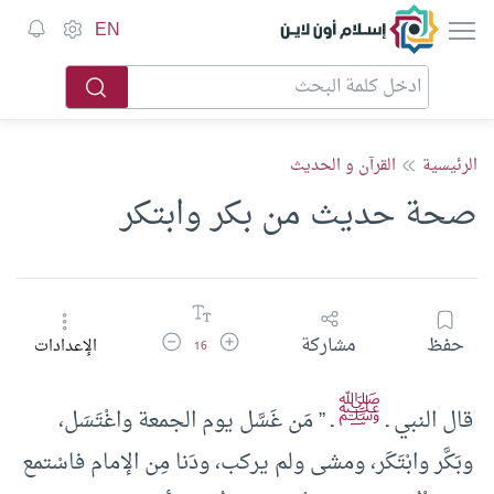
إسلام أون لاين
EN
الرئيسية
القرآن و الحديث
صحة حديث من بكر وابتكر
زيادة حجم الخط
تقليل حجم الخط
حفظ
مشاركة
الإعدادات
16
ﷺ
قال النبي ـ
ـ ” مَن غَسَّل يوم الجمعة واغْتَسَل،
وبَكَّر وابْتَكَر، ومشى ولم يركب، ودَنا مِن الإمام فاسْتمع