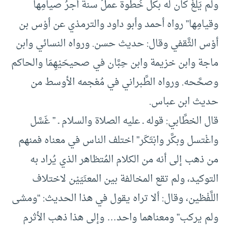
ولم يَلْغُ كان له بكل خُطوة عملُ سنة أجرُ صيامِها
وقيامِها” رواه أحمد وأبو داود والترمذي عن أوْس بن
أوْس الثَّقفي وقال: حديث حسن. ورواه النسائي وابن
ماجة وابن خزيمة وابن حِبَّان في صحيحَيْهِمَا والحاكم
وصحَّحه. ورواه الطَّبراني في مُعْجمه الأوسط من
حديث ابن عباس.
قال الخطَّابي: قوله ـ عليه الصلاة والسلام ـ ” غَسَّل
واغْتسل وبكَّر وابْتَكَر” اختلف الناس في معناه فمنهم
من ذهب إلى أنه من الكلام المُتظاهر الذي يُراد به
التوكيد، ولم تقع المخالفة بين المعنَيَيْن لاختلاف
اللَّفْظين، وقال: ألا تراه يقول في هذا الحديث: “ومشى
ولم يركب” ومعناهما واحد… وإلى هذا ذهب الأثرم