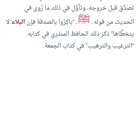
تصدَّق قبل خروجه، وتأوَّل في ذلك ما رُوى في
ﷺ
الحديث من قوله ـ
ـ “باكِرُوا بالصدقة فإن
البلاء
لا
يتخطَّاها” ذكر ذلك الحافظ المنذري في كتابه
“الترغيب والترهيب” في كتاب الجمعة.