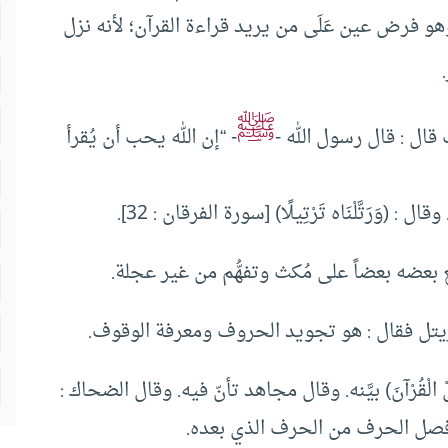
هو فرض عين عَلَى من يريد قراءة القرآن؛ لأنه نزل
ﷺ
ل : قال رسول الله -
- “إن الله يحب أن يُقرأ
ع بعضه بعضاً على مُكث وتفهُّم من غير عجلة.
ريتل فقال : هو تجويد الحروف ومعرفة الوقوف.
لْقُرْآنَ) بيَّنه. وقال مجاهد تأنّ فيه. وقال الضحاك :
 وافصل الحرف من الحرف الذي بعده.