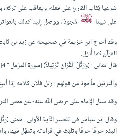
شرعيا يُثاب القارئ على فعله، ويعاقب على تركه، و
ﷺ
على نبينا -
- مُجودًا، ووصل إلينا كذلك بالتواتر.
وقد أخرج ابن خزيمة في صحيحه عن زيد بن ثابت قا
القرآن كما أُنزل.
قال تعالى : (وَرَتِّلْ الْقُرْآنَ تَرْتِيلاً) [سورة المزمل ” 4]. وقال : (وَرَتَّلْنَاه تَرْتِيلًا) [سورة الفرقان : 32].
والترتيل مأخوذ من قولهم : رتل فلان كلامه إذا أتب
وقد سئل الإمام على -رضى الله عنه- عن معنى الت
وقال ابن عباس في تفسير الآية الأولى : معنى (رَتِّلْ ا
انبذه حرفًا حرفًا وتلبَّث في قراءته وتمهَّل فيها،