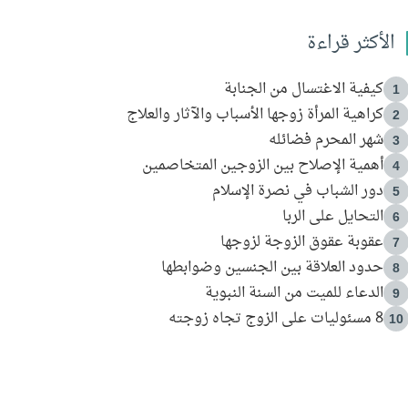
الأكثر قراءة
كيفية الاغتسال من الجنابة
1
كراهية المرأة زوجها الأسباب والآثار والعلاج
2
شهر المحرم فضائله
3
أهمية الإصلاح بين الزوجين المتخاصمين
4
دور الشباب في نصرة الإسلام
5
التحايل على الربا
6
عقوبة عقوق الزوجة لزوجها
7
حدود العلاقة بين الجنسين وضوابطها
8
الدعاء للميت من السنة النبوية
9
8 مسئوليات على الزوج تجاه زوجته
10