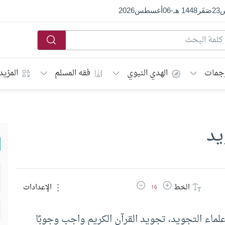
س
23
صَفَر
1448 هـ
-
06
أغسطس
2026
جمات
الهدي النبوي
فقه المسلم
المزيد
يد
زيادة حجم الخط
تقليل حجم الخط
الخط
الإعدادات
16
لماء التجويد، تجويد القرآن الكريم واجب وجوبًا