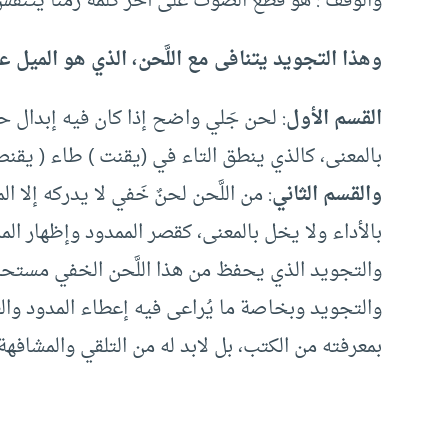
والوقف : هو قطع الصوت على آخر كلمة زمنًا يتنفس ف
وهذا التجويد يتنافى مع اللَّحن، الذي هو الميل
القسم الأول
: لحن جَلي واضح إذا كان فيه إبدال
بالمعنى، كالذي ينطق التاء في (يقنت ) طاء ( يقنط ) و
والقسم الثاني
: من اللَّحن لحنٌ خَفي لا يدركه إلا
بالأداء ولا يخل بالمعنى، كقصر الممدود وإظهار ال
والتجويد الذي يحفظ من هذا اللَّحن الخفي مستحب، 
والتجويد وبخاصة ما يُراعى فيه إعطاء المدود والغ
بمعرفته من الكتب، بل لابد له من التلقي والمشافهة 