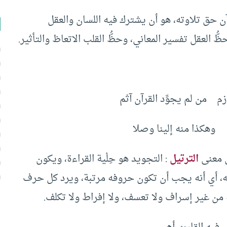
قرآن حق تلاوته، هو أن يشترك فيه اللسان والعقل
العقل تفسير المعاني، وحظُّ القلب الاتعاظ والتأثير.
م من لم يجوِّد القرآن آثم
 وهكذا منه إلينا وصلا
ي معنى
الترتيل
: التجويد هو حِلْية القراءة، ويكون
أي أنه يجب أن تكون حروفه مرتبة، ويرد كل حرف
ن غير إسراف ولا تعسف، ولا إفراط ولا تكلف.