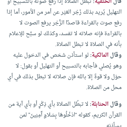
قال
الحنفية
:
تبطُل الصلاةُ إذا رَفَعَ صوته بالتسبيح أو
التهليل يُريد بذلك زَجْر الغيْر عن أمر من الأمور، أما إذا
رفع صوت بالقراءة قاصدًا الزَّجْر يرفع الصوت لا
بالقراءة فإنه صلاته لا تفسد، وكذلك لو سبَّح للإعلام
بأنه في الصلاة لا تبطل الصلاة.
وقال
المالكية
:
لو استأذن شخص في الدخول عليه
وهو يُصلي فأجابه بالتسبيح أو التهليل أو بقول: لا
حوْل ولا قوةَ إلا بالله فإن صلاته لا تبطل بذلك في أي
محل من الصلاة.
وقال
الحنابلة
:
لا تبطُل الصلاة بأي ذِكْرٍ أو بأي آية من
القرآن الكريم، كقوله “ادْخُلُوهَا بِسَلامٍ آَمِنِينَ” لمن
يسأذنه.