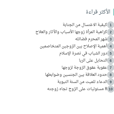
الأكثر قراءة
كيفية الاغتسال من الجنابة
1
كراهية المرأة زوجها الأسباب والآثار والعلاج
2
شهر المحرم فضائله
3
أهمية الإصلاح بين الزوجين المتخاصمين
4
دور الشباب في نصرة الإسلام
5
التحايل على الربا
6
عقوبة عقوق الزوجة لزوجها
7
حدود العلاقة بين الجنسين وضوابطها
8
الدعاء للميت من السنة النبوية
9
8 مسئوليات على الزوج تجاه زوجته
10