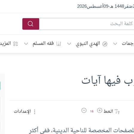
صَفَر
1448 هـ
-
09
أغسطس
2026
جمات
الهدي النبوي
فقه المسلم
المزيد
 فيها آيات
زيادة حجم الخط
تقليل حجم الخط
الخط
الإعدادات
16
للصفحات المخصصة للناحية الدينية، ففي أكثر