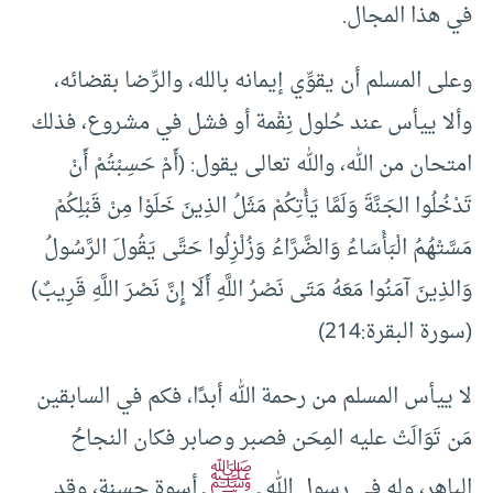
في هذا المجال.
وعلى المسلم أن يقوِّي إيمانه بالله، والرِّضا بقضائه،
وألا ييأس عند حُلول نِقْمة أو فشل في مشروع، فذلك
امتحان من الله، والله تعالى يقول: (أَمْ حَسِبْتُمْ أَنْ
تَدْخُلُوا الجَنَّةَ وَلَمَّا يَأْتِكُمْ مَثَلُ الذِينَ خَلَوْا مِنْ قَبْلِكُمْ
مَسَّتْهُمُ الْبَأْسَاءُ وَالضَّرَّاءُ وَزُلْزِلُوا حَتَّى يَقُولَ الرَّسُولُ
وَالذِينَ آمَنُوا مَعَهُ مَتَى نَصْرُ اللَّهِ أَلَا إِنَّ نَصْرَ اللَّهِ قَرِيبٌ)
(سورة البقرة:214)
لا ييأس المسلم من رحمة الله أبدًا، فكم في السابقين
مَن تَوَالَتْ عليه المِحَن فصبر وصابر فكان النجاحُ
ﷺ
الباهر، وله في رسول الله ـ
ـ أسوة حسنة، وقد