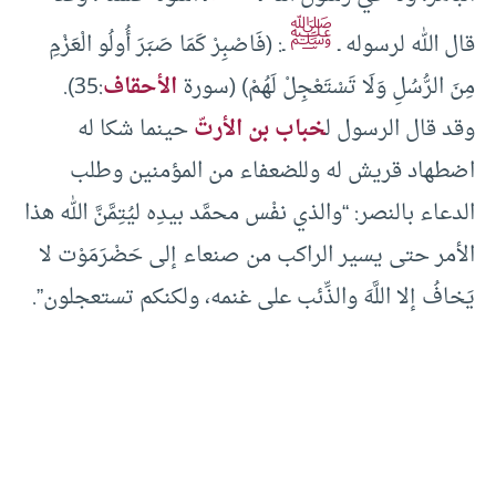
ﷺ
قال الله لرسوله ـ
ـ: (فَاصْبِرْ كَمَا صَبَرَ أُولُو الْعَزْمِ
مِنَ الرُّسُلِ وَلَا تَسْتَعْجِلْ لَهُمْ) (سورة
الأحقاف
:35).
وقد قال الرسول ل
خباب بن الأرتّ
حينما شكا له
اضطهاد قريش له وللضعفاء من المؤمنين وطلب
الدعاء بالنصر: “والذي نفْس محمَّد بيدِه ليُتِمَّنَّ الله هذا
الأمر حتى يسير الراكب من صنعاء إلى حَضْرَمَوْت لا
يَخافُ إلا اللَّهَ والذِّئب على غنمه، ولكنكم تستعجلون”.