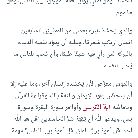
الحسد ـ وهو تمنِّي زوال نعمة ـ موجود بين الناس، وهو
مذموم.
والذي يَحْسُدُ غيره بمعنى من المعنَيَيْن السابقين
إنسان ارتكب مُحرَّمًا، وعليه أن يعوِّد نفسه الدعاء
بالبركة لمن رأي فيه شيئًا طيبًا، وأن يُحب للناس ما
يُحب لنفسه.
والمؤمن معرَّض لأنْ يَحْسُده إنسان آخر، وما عليه إلا
أن يتحصَّن بقوة الإيمان والثقة بالله وقراءة القرآن
وبخاصَّة
آية الكرسي
وأواخر سورة البقرة وسورة
يس، ويدعو الله أن يَقِيَهُ شرَّ الحاسدين “قل هو الله
أحد، قل أعوذ بربِّ الفلق، قل أعوذ برب الناس” مهمة