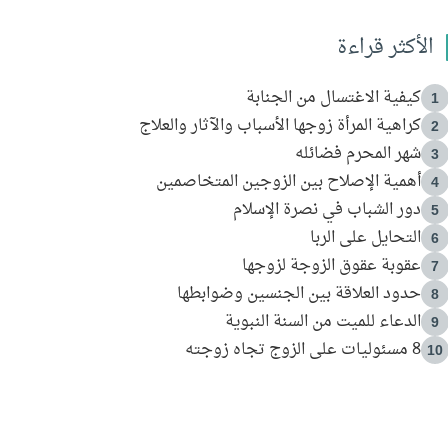
الأكثر قراءة
كيفية الاغتسال من الجنابة
1
كراهية المرأة زوجها الأسباب والآثار والعلاج
2
شهر المحرم فضائله
3
أهمية الإصلاح بين الزوجين المتخاصمين
4
دور الشباب في نصرة الإسلام
5
التحايل على الربا
6
عقوبة عقوق الزوجة لزوجها
7
حدود العلاقة بين الجنسين وضوابطها
8
الدعاء للميت من السنة النبوية
9
8 مسئوليات على الزوج تجاه زوجته
10