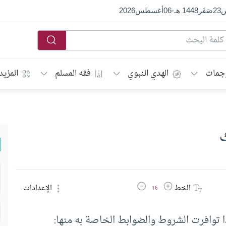
س
23
صَفَر
1448 هـ
-
06
أغسطس
2026
جمات
الهدي النبوي
فقه المسلم
المزيد
زيادة حجم الخط
تقليل حجم الخط
الخط
الإعدادات
16
 توافرت الشروط والضوابط الخاصة به منها: