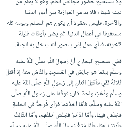
ولا يستطيع حضور مجالس العلم، وهو لا يعلم من
دينه شيئا ، فلا بد من الموازنة بين أمور الدنيا
والآخرة، فليس معقولا أن يكون هم المسلم ويومه كله
مستغرقا في أعمال الدنيا، ثم يضن بأوقات قليلة
لآخرته، فبأي عمل إذن يتصور أنه يدخل به الجنة.
ففي صحيح البخاري أنَّ رَسولَ اللهِ صلَّى اللهُ عليه
وسلَّم بينَما هو جالِسٌ في المَسجِدِ والنَّاسُ معهُ إذ أقبَلَ
ثَلاثةُ نَفَرٍ، فأقبَلَ اثنانِ إلى رَسولِ اللهِ صلَّى اللهُ عليه
وسلَّم وذَهَبَ واحِدٌ، قال: فوقَفا على رَسولِ اللهِ صلَّى
اللهُ عليه وسلَّم، فأمَّا أحَدُهما فرَأى فُرجةً في الحَلقةِ
فجَلَسَ فيها، وأمَّا الآخَرُ فجَلَسَ خَلفَهم، وأمَّا الثَّالِثُ
فأدبَرَ ذاهِبًا، فلَمَّا فرَغَ رَسولُ اللهِ صلَّى اللهُ عليه وسلَّم