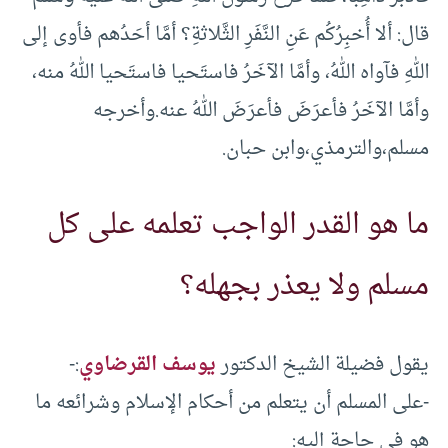
قال: ألا أُخبِرُكُم عَنِ النَّفَرِ الثَّلاثةِ؟ أمَّا أحَدُهم فأوى إلى
اللهِ فآواه اللهُ، وأمَّا الآخَرُ فاستَحيا فاستَحيا اللهُ منه،
وأمَّا الآخَرُ فأعرَضَ فأعرَضَ اللهُ عنه.وأخرجه
مسلم،والترمذي،وابن حبان.
ما هو القدر الواجب تعلمه على كل
مسلم ولا يعذر بجهله؟
يقول فضيلة الشيخ الدكتور
يوسف القرضاوي
:-
-على المسلم أن يتعلم من أحكام الإسلام وشرائعه ما
هو في حاجة إليه: