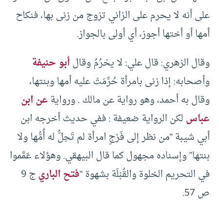
على أنه لا يحرم على الزاني تزوج من زنى بها، فنكاح
أمها أو أختها أجوز، أي أولى بالجواز.
وقال الزهري: قال علي: لا يحْرُمُ وقال
أبو حنيفة
وأصحابه: إذا زنى بامرأة حُرِّمَتْ عليه أمها وبنتها،
وقال به أحمد، وهو رواية عن مالك . ورواية
عن ابن
عباس
لكن الرواية ضعيفة : ففي حديث أخرجه ابن
أبي شيبة “من نظر إلى فَرْجِ امرأة لم تَحِلُّ له أُمُّها ولا
بنتها” وإسناده مجهول كما قال البيهقي. وهؤلاء عَمَّموا
في التحريم الخلوة والقُبْلَة بشهوة “
فتح الباري
ج 9
ص 57.