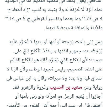
الشافعي يقول بذلك في مذهبه القديم. أما في الجديد
فماء الزنا لا حُرْمَةَ له ولا يثبت به نَسَب. “زاد المعاد ج
4 ص 173″ وما بعدها وتفسير القرطبي ج 5 ص 114”
والأدلة والمناقشة متوفرة فيهما.
ومن زنى بأخت زوجته أو أمها أو بنتها لا تُحَرَّم عَلَيْهِ
زَوْجَتُه عند جمهور الفقهاء، وعَقْدُ النِّكَاحِ بَاقٍ على
صِحته؛ لأن النكاح الذي يُحَرِّم ذَلِكَ هو النِّكَاح القائم
على العقد الصحيح، وليس مُجرد الوطء، ولأن الزنا لا
صداق فيه ولا عِدة ولا ميراث، وقال به ابن عباس في
رواية وعن
سعيد بن المسيب
وعُروة والزهري فقد
أجازوا أن يُقيم الرجل مع امرأته ولو زنى بأمها أو
أختها، قال ابن عبد البر: أجمع أهل الفتوى من الأمصار