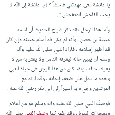
يا عائشة متى عهدتني فاحشاً ؟ ! يا عائشة إن الله لا
يحب الفاحش المتفحش ” .
وأما هذا الرجل فقد ذكر شراح الحديث أن اسمه
عيينة بن حصن ، وأنه لم يكن قد أسلم حينئذ وإن كان
قد أظهر إسلامه ، فأراد النبي صلى الله عليه وآله
وسلم أن يبين حاله ليعرفه الناس ولا يغتر به من لا
يعرف حاله ، ولقد كان من هذا الرجل في حياة النبي
وبعده ما يدل على ضعف إيمانه ، وقد ارتد مع
المرتدين وجيء به أسيراً إلى أبي بكر رضي الله عنه .
فوصفُ النبي صلى الله عليه وآله وسلم هو من أعلام
ومعجزات النبوة ، وقد ظهر كما
وصف النبي
صلى الله