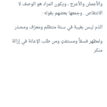
والأعمش والأعرج ، ويكون المراد هو الوصف لا
الانتقاص . وجمعها بعضهم بقوله :
الذم ليـس بغيبة في سـتة متـظلم ومعرّف ومحـذر
ولمظهر فسقاً ومستفتٍ ومن طلب الإعانة في إزالة
منكر