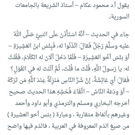
يقول أ.د محمود عكام – أستاذ الشريعة بالجامعات
السورية:ـ
جاء في الحديث – أنَّهُ اسْتَأْذَنَ علَى النبيِّ صَلَّى اللهُ
عليه وسلَّمَ رَجُلٌ فَقالَ: ائْذَنُوا له، فَبِئْسَ ابنُ العَشِيرَةِ –
أوْ بئْسَ أخُو العَشِيرَةِ – فَلَمَّا دَخَلَ ألَانَ له الكَلَامَ، فَقُلتُ
له: يا رَسولَ اللَّهِ، قُلْتَ ما قُلْتَ، ثُمَّ ألَنْتَ له في القَوْلِ؟
فَقالَ: أيْ عَائِشَةُ، إنَّ شَرَّ النَّاسِ مَنْزِلَةً عِنْدَ اللَّهِ مَن تَرَكَهُ
– أوْ ودَعَهُ النَّاسُ – اتِّقَاءَ فُحْشِهِ.هذا الحديث صحيح
أخرجه البخاري ومسلم والترمذي وأبو داود وأحمد
وغيرهم بألفاظ متقاربة ، وعبارة ( بئس أخو العشيرة )
من صيغ الذم المعروفة في العربية ، فالذم فيها واضح