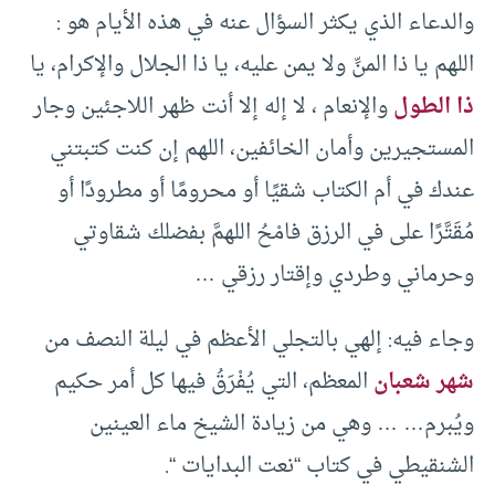
والدعاء الذي يكثر السؤال عنه في هذه الأيام هو :
اللهم يا ذا المنِّ ولا يمن عليه، يا ذا الجلال والإكرام، يا
ذا الطول
والإنعام ، لا إله إلا أنت ظهر اللاجئين وجار
المستجيرين وأمان الخائفين، اللهم إن كنت كتبتني
عندك في أم الكتاب شقيًا أو محرومًا أو مطرودًا أو
مُقَتَّرًا على في الرزق فامْحُ اللهمَّ بفضلك شقاوتي
وحرماني وطردي وإقتار رزقي …
وجاء فيه: إلهي بالتجلي الأعظم في ليلة النصف من
شهر شعبان
المعظم، التي يُفْرَقُ فيها كل أمر حكيم
ويُبرم… … وهي من زيادة الشيخ ماء العينين
الشنقيطي في كتاب “نعت البدايات “.