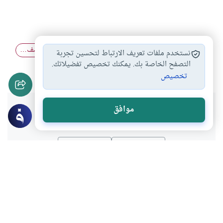
البدعة في الدين
احياء ليلة نصف…
الصوم في النصف…
#
#
#
نستخدم ملفات تعريف الارتباط لتحسين تجربة
أحكام الصيام والفطر
التصفح الخاصة بك. يمكنك تخصيص تفضيلاتك.
#
تخصيص
هل انتفعت بهذا المحتوى؟
موافق
نعم
لا
موضوعات ذات صلة