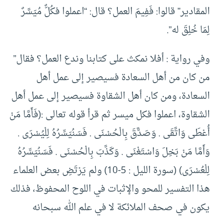
المقادير” قالوا: فَفِيمَ العمل؟ قال: “اعملوا فكُلٌّ مُيَسَّرٌ
لِمَا خُلِقَ له”.
وفي رواية : أفلا نمكث على كتابنا وندع العمل؟ فقال”
من كان من أهل السعادة فسيصير إلى عمل أهل
السعادة، ومن كان أهل الشقاوة فسيصير إلى عمل أهل
الشقاوة، اعملوا فكل ميسر ثم قرأ قوله تعالى :(فَأَمَّا مَنْ
أُعْطَى وَاتَّقَى . وَصَدََّقَ بِالْحُسْنَى . فَسَنُيَسِّرُهُ لِلْيُسْرَى .
وَأَمَّا مَنْ بَخِلَ وَاسْتَغْنَى . وَكَذَّبَ بِالْحُسْنَى . فَسَنُيَسِّرُهُ
لِلْعُسْرَى) (سورة الليل : 5-10) ولم يَرْتَضِ بعض العلماء
هذا التفسير للمحو والإثبات في اللوح المحفوظ، فذلك
يكون في صحف الملائكة لا في علم الله سبحانه