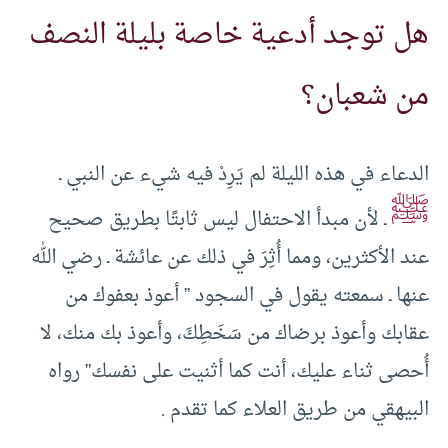
هل توجد أدعية خاصة بليلة النصف
من شعبان؟
الدعاء في هذه الليلة لم يَرِدْ فيه شيء عن النبي ـ
ﷺ
ـ لأن مبدأ الاحتفال ليس ثابتًا بطريق صحيح
عند الأكثرين، ومما أُثِرَ في ذلك عن عائشة ـ رضي الله
عنها ـ سمعته يقول في السجود ” أعوذ بعفوك من
عقابك وأعوذ برضاك من سَخَطِكَ، وأعوذ بك منك، لا
أُحصى ثناء عليك، أنت كما أثنيت على نفسك” رواه
البيهقي من طريق العلاء كما تقدم .