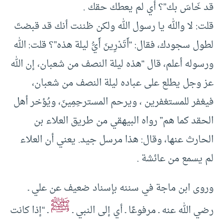
قد خَاسَ بك”؟ أي لم يعطك حقك .
قلت: لا والله يا رسول الله ولكن ظننت أنك قد قبضتَ
لطول سجودك، فقال: “أَتَدْرِينَ أَيُّ ليلة هذه”؟ قلت: الله
ورسوله أعلم، قال “هذه ليلة النصف من شعبان، إن الله
عز وجل يطلع على عباده ليلة النصف من شعبان،
فيغفر للمستغفرين ، ويرحم المسترحِمِينَ، ويُؤخر أهل
الحقد كما هم” رواه البيهقي من طريق العلاء بن
الحارث عنها، وقال: هذا مرسل جيد. يعني أن العلاء
لم يسمع من عائشة .
وروى ابن ماجة في سننه بإسناد ضعيف عن علي ـ
ﷺ
رضي الله عنه ـ مرفوعًا ـ أي إلى النبي ـ
ـ “إذا كانت