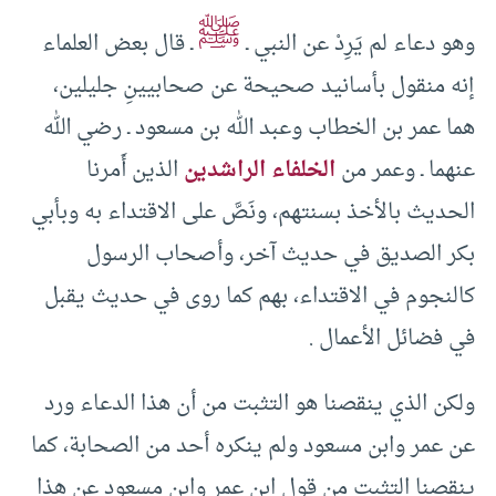
ﷺ
وهو دعاء لم يَرِدْ عن النبي ـ
ـ قال بعض العلماء
إنه منقول بأسانيد صحيحة عن صحابيينِ جليلين،
هما عمر بن الخطاب وعبد الله بن مسعود ـ رضي الله
عنهما ـ وعمر من
الخلفاء الراشدين
الذين أَمرنا
الحديث بالأخذ بسنتهم، ونَصَّ على الاقتداء به وبأبي
بكر الصديق في حديث آخر، وأصحاب الرسول
كالنجوم في الاقتداء، بهم كما روى في حديث يقبل
في فضائل الأعمال .
ولكن الذي ينقصنا هو التثبت من أن هذا الدعاء ورد
عن عمر وابن مسعود ولم ينكره أحد من الصحابة، كما
ينقصنا التثبت من قول ابن عمر وابن مسعود عن هذا