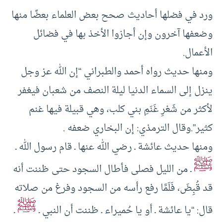
ورد في فضلها أحاديث صحح بعض العلماء بعضًا منها
وضعفها آخرون وإن أجازوا الأخذ بها في فضائل
الأعمال.
ومنها حديث رواه أحمد والطبراني “إن الله عز وجل
ينزل إلى السماء الدنيا ليلة النصف من شعبان فيغفر
لأكثر من شَعْرِ غَنَمِ بني كلب، وهي قبيلة فيها غنم
كثير”.وقال الترمذي: إن البخاري ضعفه .
ومنها حديث عائشة ـ رضي الله عنها ـ قام رسول الله ـ
ﷺ
ـ من الليل فصلى فأطال السجود حتى ظننت أنه
قد قُبِضَ، فَلَمَّا رفع رأسه من السجود وفرغ من صلاته
ﷺ
قال: “يا عائشة ـ أو يا حُميراء ـ ظننت أن النبي ـ
ـ