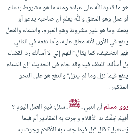
هو ما قدره الله على عباده ومنه ما هو مشروط بدعاء
أو عمل وهو المعلق والله يعلم أن صاحبه يدعو أو
يعمله وما هو غير مشروط وهو المبرم، والدعاء والعمل
ينفع في الأول لأنه معلق عليه، وأما نفعه في الثاني
فهو التخفيف، كما يقال:”اللهم إني لا أسألك رد القضاء
بل أسألك اللطف فيه وقد جاء في الحديث “إن الدعاء
ينفع فيما نزل وما لم ينزل” والنفع هو على النحو
المذكور .
ﷺ
روى مسلم
أن النبي ـ
ـ سئل: فيم العمل اليوم ؟
أَفِيمَ جَفَّتْ به الأقلام وجرت به المقادير أم فيما
يُستقبل؟ قال “بل فيما جفت به الأقلام وجرت به