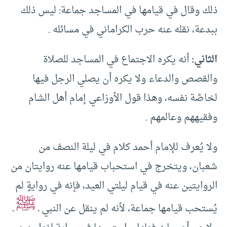
ذلك وقال في قيامها في المساجد جماعة: ليس ذلك
ببدعة، نقله عنه حرب الكراماني في مسائله .
الثاني:
أنه يكره الاجتماع في المساجد للصلاة
والقصص والدعاء ولا يكره أن يصلي الرجل فيها
لخاصَّة نفسه، وهذا قول الأوزاعي إمام أهل الشام
وفقيههم وعالمهم .
ولا يُعرف للإمام أحمد كلام في ليلة النصف من
شعبان، ويتخرج في استحباب قيامها عنه روايتان من
الروايتين عنه في قيام ليلتي العيد، فإنه في روايةٍ لم
ﷺ
يُستحب قيامها جماعة، لأنه لم ينقل عن النبي ـ
ـ