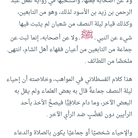
ولا عن أصحابه فِعلها، واستحبها في رواية لفعل عبد
الرحمن بن زيد بن الأسود لذلك، وهو من التابعين،
وكذلك قيام ليلة النصف من شعبان لم يثبت فيها
ﷺ
شيء عن النبي ـ
ـ ولا عن أصحابه، إنما ثبت عن
جماعة من التابعين من أعيان فقهاء أهل الشام، انتهى.
ملخصًا من اللطائف .
هذا كلام القسطلاني في المواهب، وخلاصته أن إحياء
ليلة النصف جماعةً قال به بعض العلماء ولم يقل به
البعض الآخر، وما دام خلافِيًّا فيصحُّ الأخذ بأحد
الرأيين دون تَعَصُّبٍ ضد الرأي الآخر .
والإحياء شخصيًا أو جماعيًا يكون بالصلاة والدعاء