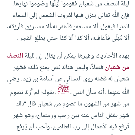
ليلة النصف من شعبان فقوموا لَيْلَهَا وصُوموا نهارها،
فإن الله تعالى ينزل فيها لغروب الشمس إلى السماء
الدنيا فيقول: ألا مستغفر فأغفر له،ألا مسترزق فأرزقه،
ألا مُبْلًى فأعافيه، ألا كذا ألا كذا حتى يطلع الفجر .
بهذه الأحاديث وغيرها يمكن أن يقال: إن لليلة
النصف
من شعبان
فضلاً، وليس هناك نص يمنع ذلك، فشهر
شعبان له فضله روى النسائي عن أسامة بن زيد ـ رضي
ﷺ
الله عنهما ـ أنه سأل النبي ـ
ـ بقوله: لم أَرَكَ تصوم
من شهر من الشهور، ما تصوم من شعبان قال “ذاك
شهر يغفل الناس عنه بين رجب ورمضان، وهو شهر
تُرفع فيه الأعمال إلى رب العالمين، وأحب أن يُرفع