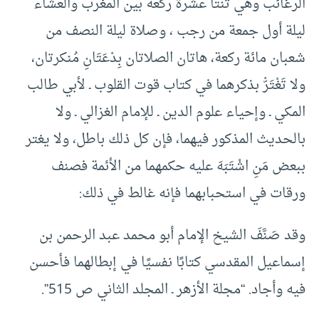
الرغائب وهي ثنتا عشرة ركعة بين المغرب والعشاء
ليلة أول جمعة من رجب ، وصلاة ليلة النصف من
شعبان مائة ركعة، هاتان الصلاتان بِدْعَتَانِ مُنكرتان،
ولا تَغْتَرّْ بذكرهما في كتاب قوت القلوب ـ لأبي طالب
المكي ـ وإحياء علوم الدين ـ للإمام الغزالي ـ ولا
بالحديث المذكور فيهما، فإن كل ذلك باطل، ولا يغتر
ببعض مَنِ اشْتَبَهَ عليه حكمهما من الأئمة فصنف
ورقات في استحبابهما فإنه غالط في ذلك:
وقد صَنَّفَ الشيخ الإمام أبو محمد عبد الرحمن بن
إسماعيل المقدسي كتابًا نفسيًا في إبطالهما فأحسن
فيه وأجاد. “مجلة الأزهر ـ المجلد الثاني ص 515”.