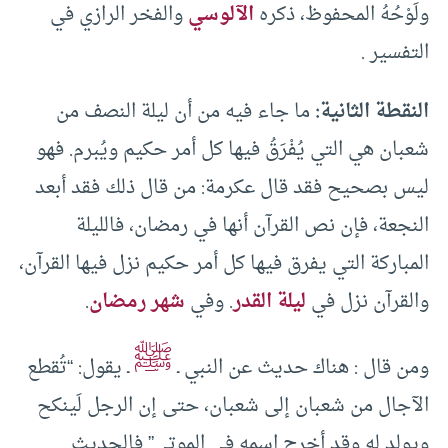
ولَوْحُهُ المحفوظ، ذكره
الآلوسي
والفخر الرازي في
التفسير .
النقطة الثانية:
ما جاء فيه من أن ليلة النصف من
شعبان هي التي يُفْرَقُ فيها كل أمر حكيم ويُبرم. فهو
ليس بصحيح فقد قال عكرمة: من قال ذلك فقد أبعد
النجعة، فإن نص القرآن أنها في رمضان، فالليلة
المباركة التي يفرق فيها كل أمر حكيم نزل فيها القرآن،
والقرآن نزل في
ليلة القدر
. وفي
شهر رمضان
.
ﷺ
ومن قال : هناك حديث عن النبي ـ
ـ يقول: “تُقطع
الآجال من شعبان إلى شعبان، حتى إن الرجل لَينكح
ويولد له وقد أخرج اسمه في الموتى” فالحديث