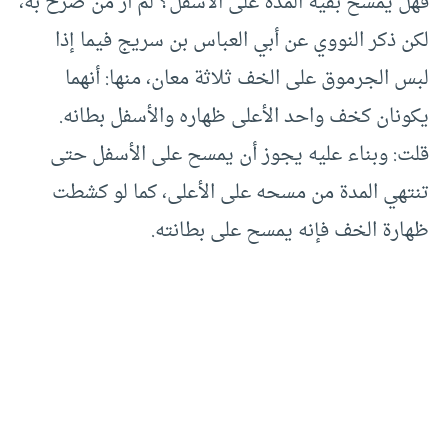
فهل يمسح بقية المدة على الأسفل؟ لم أرَ من صرح به،
لكن ذكر النووي عن أبي العباس بن سريج فيما إذا
لبس الجرموق على الخف ثلاثة معان، منها: أنهما
يكونان كخف واحد الأعلى ظهاره والأسفل بطانه.
قلت: وبناء عليه يجوز أن يمسح على الأسفل حتى
تنتهي المدة من مسحه على الأعلى، كما لو كشطت
ظهارة الخف فإنه يمسح على بطانته.