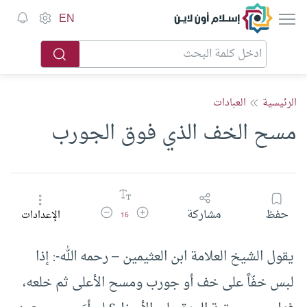
إسلام أون لاين
EN
الرئيسية
العبادات
مسح الخف الذي فوق الجورب
زيادة حجم الخط
تقليل حجم الخط
حفظ
مشاركة
الإعدادات
16
يقول الشيخ العلامة ابن العثيمين – رحمه الله-: إذا
لبس خفّاً على خف أو جورب ومسح الأعلى ثم خلعه،