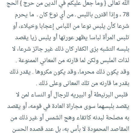
الله تعالى {‏ وما جعل عليكم في الدين من حرج }‏ الحج
‏78 ، وإذا اقترن باللبس ـ من أي نوع كان ـ ما يحرم
شرعا كأن يلبس نوعا من اللباس إعجابا وخيلاء، أو
تلبس المرأة لباسا يظهر عورتها أو يلبس زيا يقصد
بلبسه التشبه بزى الكفار كان ذلك غير جائز شرعا، لا
لذات الملبس ولكن لما قارنه من المعاني الممنوعة .‏
وقد يكون ذلك محرما، وقد يكون مكروها .‏ يقدر ذلك
بقدر ما قارنه من تلك المعانى وعلى ذلك .‏
‏‏ فلبس البرنيطة أو البيريه للرجال أو النساء لمن لا
يقصد بلبسهما سوى مجاراة العادة في قومه، أو يقصد
به مصلحة لبدنه كاتقاء وهج الشمس أو غير ذلك من
المقاصد المحمودة لا بأس به، بل عند قصده الحسن