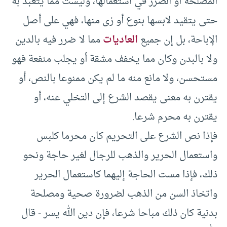
المصلحة أو الضرر في استعمالها، وليست مما يتعبد به
حتى يتقيد لابسها بنوع أو زى منها، فهي على أصل
الإباحة، بل إن جميع
العاديات
مما لا ضرر فيه بالدين
ولا بالبدن وكان مما يخفف مشقة أو يجلب منفعة فهو
مستحسن، ولا مانع منه ما لم يكن ممنوعا بالنص، أو
يقترن به معنى يقصد الشرع إلى التخلي عنه، أو
يقترن به محرم شرعا.‏
فإذا نص الشرع على التحريم كان محرما كلبس
واستعمال الحرير والذهب للرجال لغير حاجة ونحو
ذلك، فإذا مست الحاجة إليهما كاستعمال الحرير
واتخاذ السن من الذهب لضرورة صحية ومصلحة
بدنية كان ذلك مباحا شرعا، فإن دين الله يسر -‏ قال