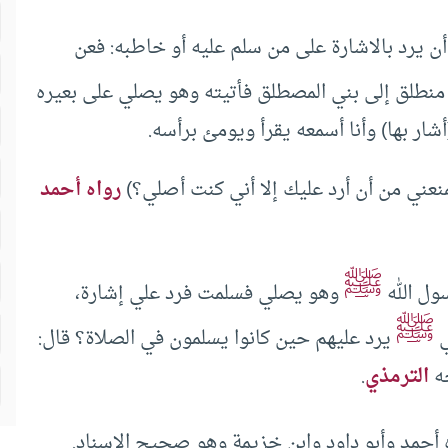
أن يرد بالاشارة على من سلم عليه أو خاطبه: فعن
نطلق إلى بني المصطلق فأتيته وهو يصلي على بعيره
شار بها) وأنا أسمعه يقرأ ويومئ برأسه.
منعني من أن أرد عليك إلا أني كنت أصلي؟)
رواه أحمد
ﷺ
ول الله
وهو يصلي فسلمت فرد علي إشارة،
ﷺ
ي
يرد عليهم حين كانوا يسلمون في الصلاة؟ قال:
حه
الترمذي
.
 أحمد وأبو داود وابن خزيمة وهو صحيح الاسناد.