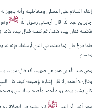
إلقاء السلام على المصلي ومخاطبته وأنه يجوز له 
ﷺ
جابر بن عبد الله قال: أرسلني رسول الله
وهو م
فكلمته فقال بيده هكذا، ثم كلمته فقال بيده هكذا (أ
فلما فرغ قال: (ما فعلت في الذي أرسلتك فإنه لم ي
ومسلم.
وعن عبد الله بن عمر عن صهيب أنه قال: مررت برس
وقال: لا أعلمه إلا قال إشارة بإصبعه: كيف كان النب
كان يشير بيده. رواه أحمد وأصحاب السنن وصح
ﷺ
وعن أنس أن النبي
كان يشير في الصلاة. رواه