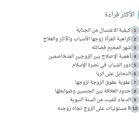
الأكثر قراءة
كيفية الاغتسال من الجنابة
1
كراهية المرأة زوجها الأسباب والآثار والعلاج
2
شهر المحرم فضائله
3
أهمية الإصلاح بين الزوجين المتخاصمين
4
دور الشباب في نصرة الإسلام
5
التحايل على الربا
6
عقوبة عقوق الزوجة لزوجها
7
حدود العلاقة بين الجنسين وضوابطها
8
الدعاء للميت من السنة النبوية
9
8 مسئوليات على الزوج تجاه زوجته
10