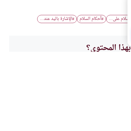
السلام على…
أحكام السلام
الإشارة باليد عند…
#
#
هذا المحتوى؟
لا
الطهار
لاة
الخشو