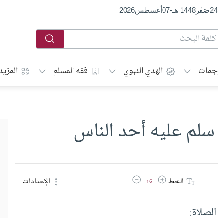
24
صَفَر
1448 هـ
-
07
أغسطس
2026
جمات
الهدي النبوي
فقه المسلم
المزيد
 سلم عليه أحد الناس
زيادة حجم الخط
تقليل حجم الخط
الخط
الإعدادات
16
لصلاة: