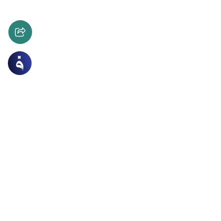
ة و الصلاة
العبادات
ع في الصلاة .. حكمه وموجباته