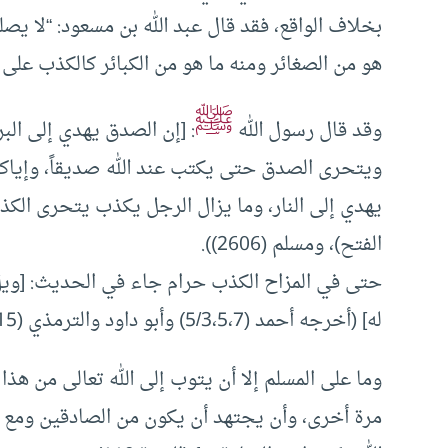
بخلاف الواقع، فقد قال عبد الله بن مسعود: “لا يص
هو من الصغائر ومنه ما هو من الكبائر كالكذب على الل
ﷺ
وقد قال رسول الله
: [إن الصدق يهدي إلى البر
ويتحرى الصدق حتى يكتب عند الله صديقاً، وإياكم
الفتح)، ومسلم (2606)).
حتى في المزاح الكذب حرام جاء في الحديث: [ويل
له] (أخرجه أحمد (5/3،5،7) وأبو داود والترمذي (2315) وقال: هذا حديث حسن).
وما على المسلم إلا أن يتوب إلى الله تعالى من هذا 
مرة أخرى، وأن يجتهد أن يكون من الصادقين ومع الصا