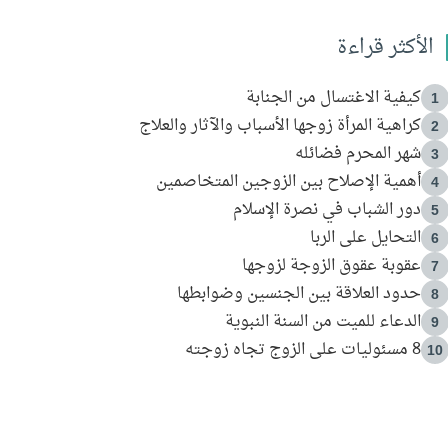
الأكثر قراءة
كيفية الاغتسال من الجنابة
1
كراهية المرأة زوجها الأسباب والآثار والعلاج
2
شهر المحرم فضائله
3
أهمية الإصلاح بين الزوجين المتخاصمين
4
دور الشباب في نصرة الإسلام
5
التحايل على الربا
6
عقوبة عقوق الزوجة لزوجها
7
حدود العلاقة بين الجنسين وضوابطها
8
الدعاء للميت من السنة النبوية
9
8 مسئوليات على الزوج تجاه زوجته
10