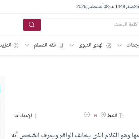
25
صَفَر
1448 هـ
-
08
أغسطس
2026
جمات
الهدي النبوي
فقه المسلم
المزيد
زيادة حجم الخط
تقليل حجم الخط
الخط
الإعدادات
16
ها وهو الكلام الذي يخالف الواقع ويعرف الشخص أنه