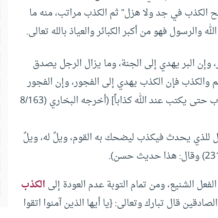
لح الكذب في جد ولا هزل” ثم الكذب مراتب، منه ما
ه والرسول فهو من أكبر الكبائر والعياذ بالله تعالى.
، وإن البر يهدي إلى الجنة، وما يزال الرجل يصدق
 والكذب فإن الكذب يهدي إلى الفجور، وإن الفجور
يهدي إلى النار، وما يزال الرجل يكذب يتحرى الكذب حتى يكتب عند الله كذاباً] (أخرجه البخاري (8/163
 للذي يحدث فيكذب ليضحك به القوم، ويلٌ له، ويلٌ
الفعل الشنيع، ومن تمام التوبة عدم العودة إلى
الكذب
دقين قال تبارك وتعالى: {يا أيها الذين آمنوا اتقوا