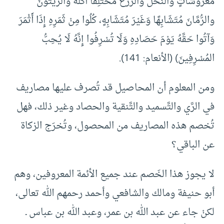
مَعْرُوشَاتٍ والنَّخْلَ والزَّرْعَ مُخْتَلِفًا أُكُلُهُ والزَّيْتُونَ
والرُّمَّانَ مُتَشَابِهًا وَغَيْرَ مُتَشَابِهٍ، كُلُوا مِنْ ثَمَرِهِ إِذَا أَثْمَرَ
وَآتُوا حَقَّهُ يَوْمَ حَصَادِهِ وَلَا تُسْرِفُوا إِنَّهُ لَا يُحِبُّ
المُسْرِفِينَ) (الأنعام: 141).
ومن المعلوم أن المحاصيل قد تُصرف عليها مصاريف
في الرَّي والتَّسميد والتَّنقية والحصاد وغير ذلك، فهل
تُخصم هذه المصاريف من المحصول، وتُخرَج الزكاة
عن الباقي؟
لا يجوز هذا الخَصم عند جميع الأئمة المعروفين، وهم
أبو حنيفة ومالك والشافعي وأحمد رحمهم الله تعالى،
لكنْ جاء عن عبد الله بن عمر، وعبد الله بن عباس ـ