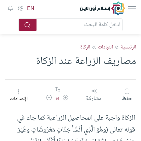
إسلام أون لاين
EN
الرئيسية
العبادات
الزكاة
مصاريف الزراعة عند الزكاة
زيادة حجم الخط
تقليل حجم الخط
حفظ
مشاركة
الإعدادات
16
الزكاة واجبة على المحاصيل الزراعية كما جاء في
قوله تعالى (وهُوَ الَّذِي أَنْشَأَ جَنَّاتٍ مَعْرُوشَاتٍ وغَيْرَ