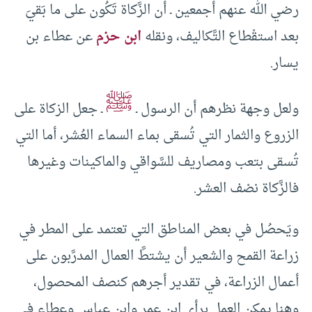
رضي الله عنهم أجمعين ـ أن الزَّكاة تَكُون على ما بَقيَ
بعد استقْطاع التَّكاليف، ونقله
ابن حزم
عن عطاء بن
يسار.
ﷺ
ولعل وجهة نظرهم أن الرسول ـ
ـ جعل الزكاة على
الزروع والثمار التي تُسقى بماء السماء العُشر، أما التي
تُسقى بتعب ومصاريف للسَّواقي والماكينات وغيرها
فالزَّكاة نصْف العشر.
ويَحصُل في بعض المناطق التي تعتمد على المطر في
زراعة القمح والشعير أن يشتطَّ العمال المدرَّبون على
أعمال الزراعة، في تقدير أجرهم كنصف المحصول،
وهنا يمكن العمل برأي ابن عمر وابن عباس وعطاء في