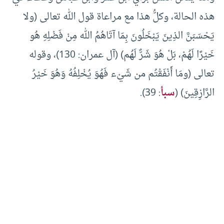
هذه الحالة، وكلُّ هذا مع مراعاة قول الله تعالى (ولا
يَحْسَبَنَّ الذِينَ يَبْخَلُونَ بِمَا آتَاهُمُ الله مِنْ فَضْلِهِ هُو
خَيْرًا لَهُمْ، بَلْ هُوَ شَرٌّ لَهُم) (آل عمران: 130)، وقوله
تعالى (ومَا أَنْفَقْتُم من شَيْء فَهُوَ يُخْلِفُهُ وَهُوَ خَيْرُ
الرَّازِقِينَ) (
سبأ
: 39).