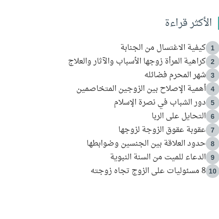
الأكثر قراءة
كيفية الاغتسال من الجنابة
1
كراهية المرأة زوجها الأسباب والآثار والعلاج
2
شهر المحرم فضائله
3
أهمية الإصلاح بين الزوجين المتخاصمين
4
دور الشباب في نصرة الإسلام
5
التحايل على الربا
6
عقوبة عقوق الزوجة لزوجها
7
حدود العلاقة بين الجنسين وضوابطها
8
الدعاء للميت من السنة النبوية
9
8 مسئوليات على الزوج تجاه زوجته
10