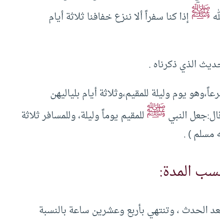
ﷺ
له
إذا كنا سفراً ألا ننزع خفافنا ثلاثة أيام
ديث الذي ذكرناه .
ً،وهو يوم وليلة للمقيم،وثلاثة أيام بلياليهن
ﷺ
ال:جعل النبي
للمقيم يوماً وليلة، وللمسافر ثلاثة
مسلم ) .
سب المدة:
د الحدث ، وتنتهي بأربع وعشرين ساعة بالنسبة