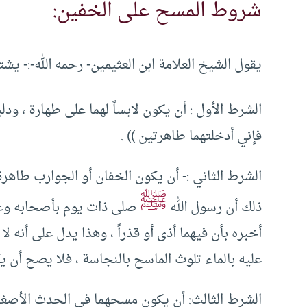
شروط المسح على الخفين:
يقول الشيخ العلامة ابن العثيمين- رحمه الله-:- ي
الشرط الأول : أن يكون لابساً لهما على طهارة ، ود
فإني أدخلتهما طاهرتين )) .
الشرط الثاني :- أن يكون الخفان أو الجوارب طاهرة
ﷺ
ذلك أن رسول الله
صلى ذات يوم بأصحابه وعلي
أخبره بأن فيهما أذى أو قذراً ، وهذا يدل على أنه 
عليه بالماء تلوث الماسح بالنجاسة ، فلا يصح أن يك
الشرط الثالث: أن يكون مسحهما في الحدث الأصغر 