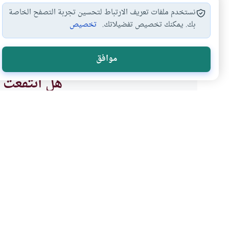
نستخدم ملفات تعريف الارتباط لتحسين تجربة التصفح الخاصة
بك. يمكنك تخصيص تفضيلاتك.
تخصيص
أحكام الحلف
أحكام اليمين
الستر على المذنبين
الست
#
#
#
#
موافق
هل انتفعت ب
نعم
موضوعات ذات صلة
الأخلاق والآداب
هل يجوز تعيير المذنب بذن