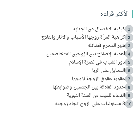
الأكثر قراءة
كيفية الاغتسال من الجنابة
1
كراهية المرأة زوجها الأسباب والآثار والعلاج
2
شهر المحرم فضائله
3
أهمية الإصلاح بين الزوجين المتخاصمين
4
دور الشباب في نصرة الإسلام
5
التحايل على الربا
6
عقوبة عقوق الزوجة لزوجها
7
حدود العلاقة بين الجنسين وضوابطها
8
الدعاء للميت من السنة النبوية
9
8 مسئوليات على الزوج تجاه زوجته
10