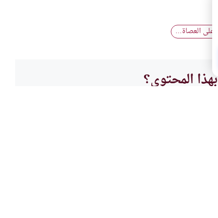
ر على العصاة…
هذا المحتوى؟
لا
أحكام
به
بحث 