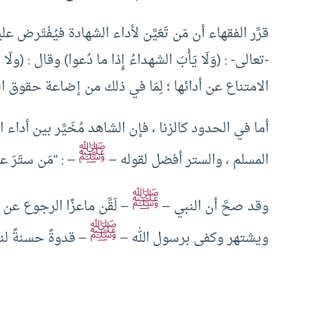
قرَّر الفقهاء أن مَن تَعَيَّن لأداء الشهادة فيُفْتَرض ع
-تعالى- : (وَلَا يَأْبَ الشهداءُ إِذا ما دُعوا) وقال : (ولَا 
الامتناع عن أدائها ؛ لِمَا في ذلك من إضاعة حقوق
أما في الحدود كالزنا ، فإن الشاهد مُخَيَّر بين أداء ا
ﷺ
المسلم ، والستر أفضل لقوله –
– : “مَن ستَرَ ع
ﷺ
وقد صحَّ أن النبي –
– لَقَّن ماعزًا الرجوع عن إ
ﷺ
ويشتهر وكفى برسول الله –
– قدوةً حسنةً لنا 