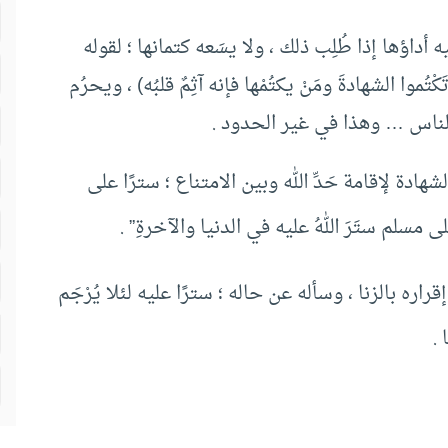
ليه أداؤها إذا طُلِب ذلك ، ولا يسَعه كتمانها ؛ لقوله
تَكْتُموا الشهادةَ ومَنْ يكتُمْها فإنه آثِمٌ قلبُه) ، ويحرُم
 الناس … وهذا في غير الحدود .
لشهادة لإقامة حَدِّ الله وبين الامتناع ؛ سترًا على
لى مسلم ستَرَ اللهُ عليه في الدنيا والآخرةِ” .
قراره بالزنا ، وسأله عن حاله ؛ سترًا عليه لئلا يُرْجَم
.