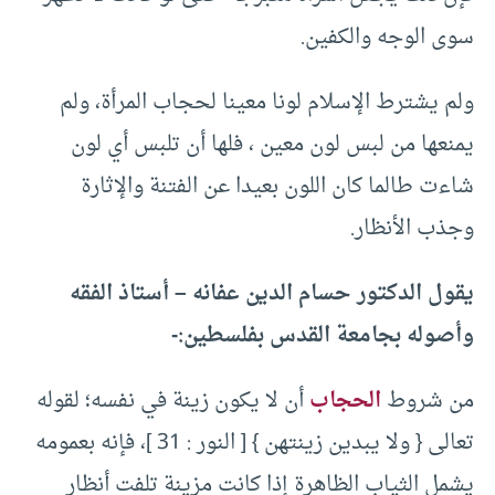
سوى الوجه والكفين.
ولم يشترط الإسلام لونا معينا لحجاب المرأة، ولم
يمنعها من لبس لون معين ، فلها أن تلبس أي لون
شاءت طالما كان اللون بعيدا عن الفتنة والإثارة
وجذب الأنظار.
يقول الدكتور حسام الدين عفانه – أستاذ الفقه
وأصوله بجامعة القدس بفلسطين:-
من شروط
الحجاب
أن لا يكون زينة في نفسه؛ لقوله
تعالى { ولا يبدين زينتهن } [ النور : 31 ]، فإنه بعمومه
يشمل الثياب الظاهرة إذا كانت مزينة تلفت أنظار