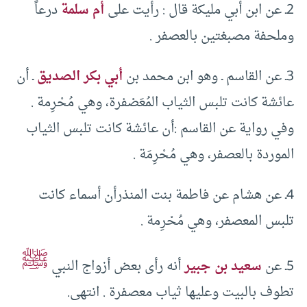
2ـ عن ابن أبي مليكة قال : رأيت على
أم سلمة
درعاً
وملحفة مصبغتين بالعصفر .
3ـ عن القاسم ـ وهو ابن محمد بن
أبي بكر الصديق
ـ أن
عائشة كانت تلبس الثياب المُعَصْفرة، وهي مُحْرِمة .
وفي رواية عن القاسم :أن عائشة كانت تلبس الثياب
الموردة بالعصفر، وهي مُحْرِمَة .
4ـ عن هشام عن فاطمة بنت المنذرأن أسماء كانت
تلبس المعصفر، وهي مُحْرِمة .
ﷺ
5ـ عن
سعيد بن جبير
أنه رأى بعض أزواج النبي
تطوف بالبيت وعليها ثياب معصفرة . انتهى.