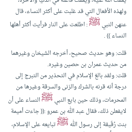
يمقت الله عليه، ويمقت فاعله في الدنيا والآخرة،
ولهذه الأفعال التي قد غلبت على أكثر النساء، قال
ﷺ
عنهن النبي
: اطلعت على النار فرأيت أكثر أهلها
النساء )) .
قلت: وهو حديث صحيح، أخرجه الشيخان وغيرهما
من حديث عمران بن حصين وغيره.
قلت: ولقد بالغ الإسلام في التحذير من التبرج إلى
درجة أنه قرنه بالشرك والزنى والسرقة وغيرها من
ﷺ
المحرمات، وذلك حين بايع النبي
النساء على أن
لايفعلن ذلك، فقال عبد الله بن عمرو :(( جاءت أميمة
ﷺ
بنت رُقَيقة إلى رسول الله
تبايعه على الإسلام،