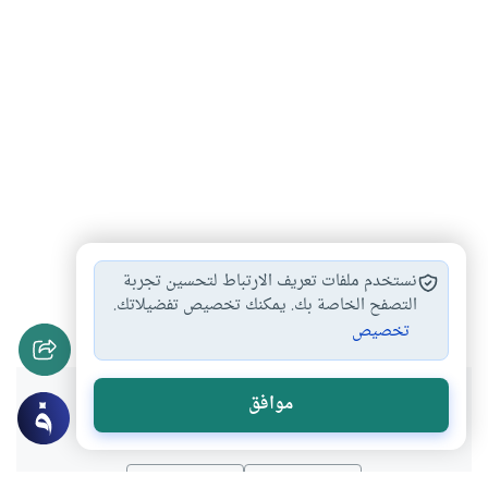
هل يجوز التبرج
الحجاب والنقاب
المرأة والحجاب
#
#
#
نستخدم ملفات تعريف الارتباط لتحسين تجربة
التبرج والسفور
التصفح الخاصة بك. يمكنك تخصيص تفضيلاتك.
#
تخصيص
هل انتفعت بهذا المحتوى؟
موافق
نعم
لا