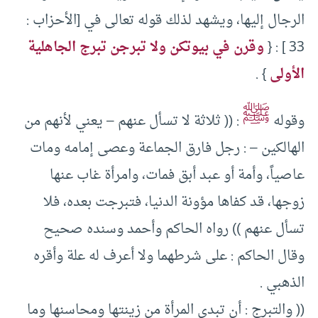
الرجال إليها، ويشهد لذلك قوله تعالى في [الأحزاب :
33 ] : {
وقرن في بيوتكن ولا تبرجن تبرج الجاهلية
الأولى
} .
ﷺ
وقوله
: (( ثلاثة لا تسأل عنهم – يعني لأنهم من
الهالكين – : رجل فارق الجماعة وعصى إمامه ومات
عاصياً، وأمة أو عبد أبق فمات، وامرأة غاب عنها
زوجها، قد كفاها مؤونة الدنيا، فتبرجت بعده، فلا
تسأل عنهم )) رواه الحاكم وأحمد وسنده صحيح
وقال الحاكم : على شرطهما ولا أعرف له علة وأقره
الذهبي .
(( والتبرج : أن تبدي المرأة من زينتها ومحاسنها وما