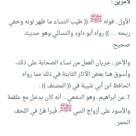
لأمرين :
ﷺ
الأول : قوله
:(( طيب النساء ما ظهر لونه وخفي
ريحه … )) رواه أبو داود والنسائي وهو حديث
صحيح.
والآخر : جريان العمل من نساء الصحابة على ذلك،
وأسوق هنا بعض الآثار الثابتة في ذلك مما رواه
الحافظ ابن أبي شيبة في (( المصنف )) :
1ـ عن ابراهيم ـ وهو النخعي ـ : أنه كان بدخل مع علقمة
ﷺ
والأسود على أزواج النبي
، فَيرا هُنَّ في اللحف
الحمر .