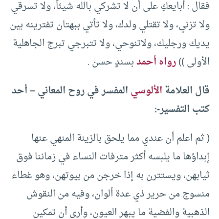
فقال : أُبايعكِ على أن لا تشركي بالله شيئاً، ولا تسرقي
ولا تزني، ولا تقتلي ولدك، ولا تأتي ببهتان تفترينه بين
يديك ورجليك، ولاتنوحي، ولا تتبرجي تبرج الجاهلية
الأولى ))
رواه أحمد
بسندٍ حسن .
قال العلامة
الألوسي
المفسر في روح المعاني – أحد
كتب التفسير-:
( ثم اعلم أن عندي مما يلحق بالزينة المنهي عنها
إبداؤها ما يلبسه أكثر مترفات النساء في زماننا فوق
ثيابهن، ويستترن به إذا خرجن من بيوتهن، وهو غطاء
منسوج من حرير ذي عدة ألوان، وفيه من النقوش
الذهبية والفضية ما يبهر العيون، وأرى أن تمكين