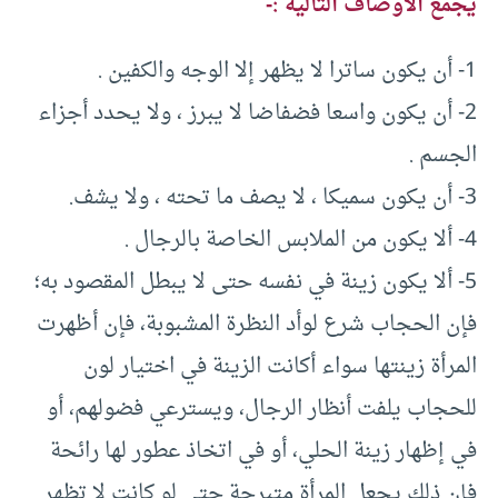
يجمع الأوصاف التالية :-
1- أن يكون ساترا لا يظهر إلا الوجه والكفين .
2- أن يكون واسعا فضفاضا لا يبرز ، ولا يحدد أجزاء
الجسم .
3- أن يكون سميكا ، لا يصف ما تحته ، ولا يشف.
4- ألا يكون من الملابس الخاصة بالرجال .
5- ألا يكون زينة في نفسه حتى لا يبطل المقصود به؛
فإن الحجاب شرع لوأد النظرة المشبوبة، فإن أظهرت
المرأة زينتها سواء أكانت الزينة في اختيار لون
للحجاب يلفت أنظار الرجال، ويسترعي فضولهم، أو
في إظهار زينة الحلي، أو في اتخاذ عطور لها رائحة
فإن ذلك يجعل المرأة متبرجة حتى لو كانت لا تظهر