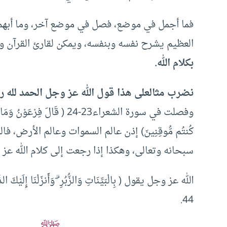
فما أجمل في موضع، فصل في موضع آخر، وما أبهم ف
العظيم يشرح نفسه وبنفسه، ويمكن لقارئ القرآن 
بكلام الله.
نضرب مثال
على هذا قول الله عز وجل الحمد لله رب
وفصلت في سورة الشعراء23-24 ( قَال
كُنتُم مُّوقِنِينَ) إذن عالم السموات وعالم الأرض، ف
سبحانه وتعالى، وهكذا إذا رجعت إلى كلام الله عز
الله عز وجل يقول ( بِالْبَيِّنَاتِ وَالزُّبُرِ ۗ وَأَنزَلْنَا إِلَيْكَ الذِّكْر
44.