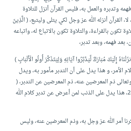
وإلى فهمه وتدبره والعمل به، فليس القرآن أنزل للتلاوة
القرآن أنزله الله عز وجل لكي يتلى وليتبع، ( الَّذِينَ
مُ الْكِتَابَ يَتْلُونَهُ حَقَّ تِلَاوَتِهِ ) البقرة 121، التلاوة تكون بالقراءة، والتلاوة تكون بالاتباع له، واتباعه
، بعد فهمه، وبعد تدبر،
مُبَارَكٌ لِّيَدَّبَّرُوا آيَاتِهِ وَلِيَتَذَكَّرَ أُولُو الْأَلْبَابِ )
هي لام الأمر، و هذا يدل على أن التدبر مأمور بـه، ويدل
 وتعالى ذم المعرضين عنه، ذم المعرضين عن التدبر، (
أَفَلَا يَتَدَبَّرُونَ الْقُرْآنَ أَمْ عَلَىٰ قُلُوبٍ أَقْفَالُهَا ) محمد 24، هذا يدل على الذنب لمن أعرض عن تدبر كلام الله
كرنا أمر الله عز وجل به، وذم المعرضين عنه، وليس