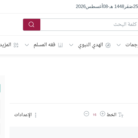
25
صَفَر
1448 هـ
-
08
أغسطس
2026
جمات
الهدي النبوي
فقه المسلم
المزيد
زيادة حجم الخط
تقليل حجم الخط
الخط
الإعدادات
16