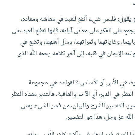
.
 يقول:
فليس شيء أنفع للعبد في معاشه ومعاده،
جمع على الفكر على معاني آياته، فإنها تطلع العبد على
هما، وغاياتهما وثمراتهما، ومآل أهلهما، وتضع في
اعد الإيمان في قلبه، إلى آخر كلامه رحمه الله الذي
يره، هي الأس أو الأساس فالقواعد هي مجموعة
ظر في الدبر، أي الآخر والعاقبة، فالتدبر معناه النظر
سير، التفسير الشرح والبيان، من فسر الشيء يعني
لله عز وجل، هذا هو التفسير.
ا التدبّر فهو النظر في مآلات كلام الله سبحانه