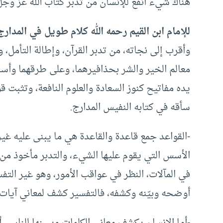
هناك شيء أنفع للإنسان من تدبر كتاب الله عز وجل
للإمام ابن القيم رحمه الله كلام طويل في المدارج
وأقرب إلى نجاته، من تدبر القرآن، وإطالة التأمل، و
معالم الخير والشر بحذافيرهما، وعلى طرقهما وأسباب
يده مفاتيح كنوز السعادة والعلوم النافعة، وتثبت قو
سأقه في كتابه النفيس المدارج.
-القواعد جمع قاعدة والقاعدة هي ما يبنى عليه غ
الأسس التي يقوم عليها الشيء، والتدبر مأخوذ من الن
في المآلات، النظر في عواقب الأمور، وهو غير التف
أوضحه وبيّنه وكشفه، فالتفسير كشف لمعاني آيات ا
-أما الإنسان يكشف معاني الكلمات ويبينها للناس، أم