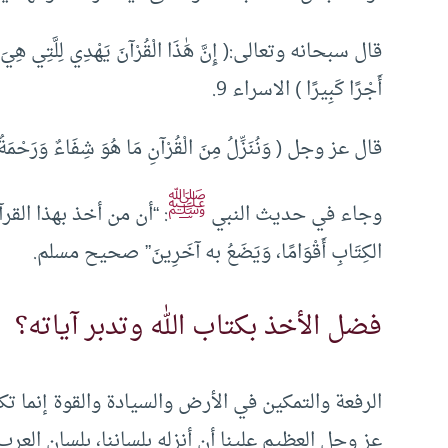
قال سبحانه وتعالى:( إِنَّ هَٰذَا الْقُرْآنَ يَهْدِي لِلَّتِي هِيَ أَقْوَم
أَجْرًا كَبِيرًا ) الاسراء 9.
قال عز وجل ( وَنُنَزِّلُ مِنَ الْقُرْآنِ مَا هُوَ شِفَاءٌ وَرَحْمَةٌ لِ
ﷺ
وجاء في حديث النبي
: “أن من أخذ بهذا القر
الكِتَابِ أَقْوَامًا، وَيَضَعُ به آخَرِينَ” صحيح مسلم.
فضل الأخذ بكتاب الله وتدبر آياته؟
الرفعة والتمكين في الأرض والسيادة والقوة إنما تك
عز وجل العظيم علينا أن أنزله بلساننا، بلسان العرب، كما 