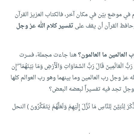
ي موضع بيّن في مكان آخر، فالكتاب العزيز القرآن
وحافظ القرآن أن يقف على
تفسير كلام الله عز وجل
 العالمين ما العالمون؟
هنا جاءت مجملة، فسرت
َ فِرْعَوْنُ وَمَا رَبُّ الْعَالَمِينَ قَالَ رَبُّ السَّمَاوَاتِ وَالْأَرْضِ وَمَا بَيْنَهُمَا ۖ إِن
الله عز وجل رب العالمين وما بينهما وهو رب العوالم كلها
 وجل تجد فيه تفسيراً لبعضه البعض؟
َ لِتُبَيِّنَ لِلنَّاسِ مَا نُزِّلَ إِلَيْهِمْ وَلَعَلَّهُمْ يَتَفَكَّرُونَ ) النحل