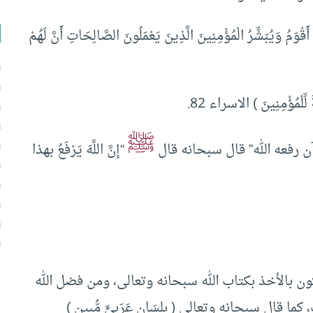
ُ وَيُبَشِّرُ الْمُؤْمِنِينَ الَّذِينَ يَعْمَلُونَ الصَّالِحَاتِ أَنَّ لَهُمْ
ّلْمُؤْمِنِينَ ) الاسراء 82.
ﷺ
آن رفعه الله” قال سبحانه قال
“إنَّ اللَّهَ يَرْفَعُ بهذا
ون بالأخذ بكتاب الله سبحانه وتعالى، ومن فضل الله
قال سبحانه وتعالى ( بِلِسَانٍ عَرَبِيٍّ مُّبِينٍ )