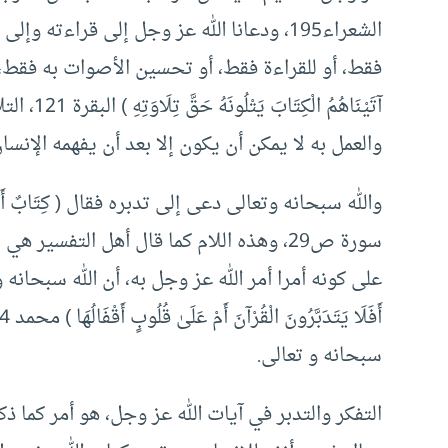
الشعراء195، ودعانا الله عز وجل إلى قراءته 
فقط، أو للقراءة فقط، أو تحسين الأصوات به فقط، لا، 
آتَيْنَاهُ
والعمل به لا يمكن أن يكون إلا بعد أن يفهمه الإنسان
والله سبحانه وتعالى دعى إلى تدبره فقال ( كِتَابٌ أَنزَلْنَاهُ إِلَيْكَ 
سورة ص29، وهذه اللام كما قال أهل التفسير 
على كونه أمرا أمر الله عز وجل به، أن الله سبحانه
سبحانه و تعالى.
التفكر والتدبر في آيات الله عز وجل، هو أمر كما ذ