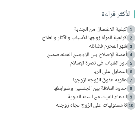
الأكثر قراءة
كيفية الاغتسال من الجنابة
1
كراهية المرأة زوجها الأسباب والآثار والعلاج
2
شهر المحرم فضائله
3
أهمية الإصلاح بين الزوجين المتخاصمين
4
دور الشباب في نصرة الإسلام
5
التحايل على الربا
6
عقوبة عقوق الزوجة لزوجها
7
حدود العلاقة بين الجنسين وضوابطها
8
الدعاء للميت من السنة النبوية
9
8 مسئوليات على الزوج تجاه زوجته
10