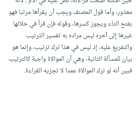
حين أمكنه صحت قراءته، نص عليه في الأم ; لأنه
معذور، وأما قول المصنف ويجب أن يقرأها مرتبا فهو
بفتح التاء ويجوز كسرها، وقوله فإن قرأ في خلالها
غيرها إلى آخره ليس مراده به تفسير الترتيب
والتفريع عليه، إذ ليس في هذا ترك ترتيب، وإنما هو
بيان للمسألة الثانية، وهي أن الموالاة واجبة كالترتيب
فبين أنه لو ترك الموالاة عمدا لا تجزيه القراءة.