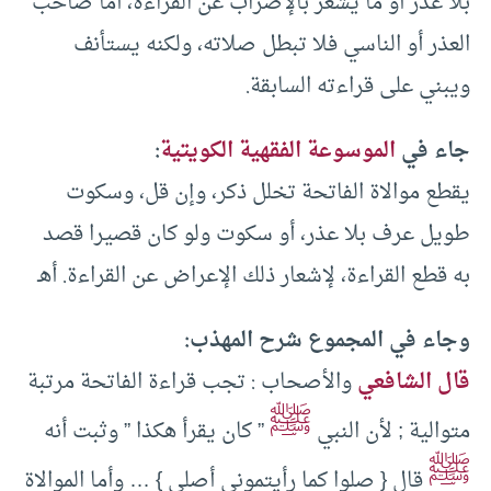
بلا عذر أو ما يشعر بالإضراب عن القراءة، أما صاحب
العذر أو الناسي فلا تبطل صلاته، ولكنه يستأنف
ويبني على قراءته السابقة.
جاء في
الموسوعة الفقهية الكويتية
:
يقطع موالاة الفاتحة تخلل ذكر، وإن قل، وسكوت
طويل عرف بلا عذر، أو سكوت ولو كان قصيرا قصد
به قطع القراءة، لإشعار ذلك الإعراض عن القراءة. أهـ
وجاء في المجموع شرح المهذب:
قال الشافعي
والأصحاب : تجب قراءة الفاتحة مرتبة
ﷺ
متوالية ; لأن النبي
” كان يقرأ هكذا ” وثبت أنه
ﷺ
قال { صلوا كما رأيتموني أصلي } … وأما الموالاة