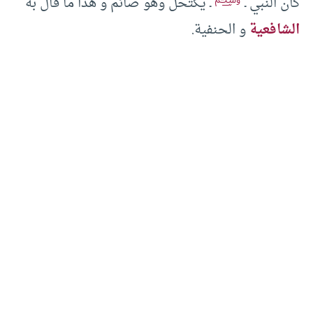
كان النبي ـ
ـ يكتحل وهو صائم و هذا ما قال به
الشافعية
و الحنفية.