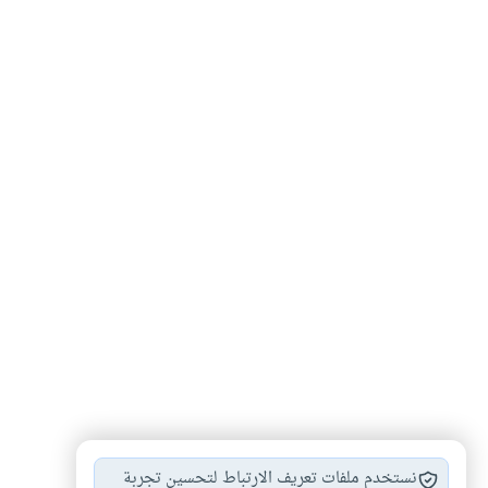
قضاء رمضان
أحكام الصيام
#
#
نستخدم ملفات تعريف الارتباط لتحسين تجربة