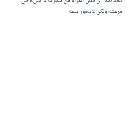
الخلاصة: أن قص المرأة من شعرها لا شيء في
حرمته،ولكن لايجوز بيعه.