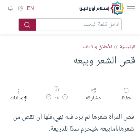
إسلام أون لاين
EN
الرئيسية
الأخلاق والآداب
قص الشعر وبيعه
زيادة حجم الخط
تقليل حجم الخط
حفظ
مشاركة
الإعدادات
16
قص المرأة شعرها لم يرد فيه نهي،فلها أن تقص من
شعرها،أمابيعه ،فيحرم سدًا للذريعة.