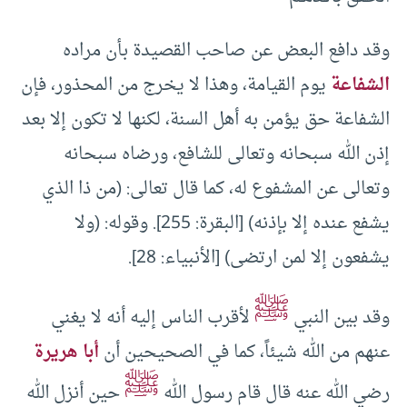
وقد دافع البعض عن صاحب القصيدة بأن مراده
الشفاعة
يوم القيامة، وهذا لا يخرج من المحذور، فإن
الشفاعة حق يؤمن به أهل السنة، لكنها لا تكون إلا بعد
إذن الله سبحانه وتعالى للشافع، ورضاه سبحانه
وتعالى عن المشفوع له، كما قال تعالى: (من ذا الذي
يشفع عنده إلا بإذنه) [البقرة: 255]. وقوله: (ولا
يشفعون إلا لمن ارتضى) [الأنبياء: 28].
ﷺ
وقد بين النبي
لأقرب الناس إليه أنه لا يغني
عنهم من الله شيئاً، كما في الصحيحين أن
أبا هريرة
ﷺ
رضي الله عنه قال قام رسول الله
حين أنزل الله