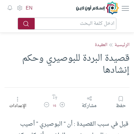
إسلام أون لاين
EN
الرئيسية
العقيدة
قصيدة البردة للبوصيري وحكم
إنشادها
زيادة حجم الخط
تقليل حجم الخط
حفظ
مشاركة
الإعدادات
16
قيل في سبب القصيدة : أن ” البوصيري ” أصيب