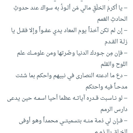
– يا أكرمَ الخلْقِ مالي مَن ألــوذُ به سواك عند حدوثِ
الحادثِ العَمم
– إن لم تكن آخذاً يوم المعاد يدي عفـــواً وإلا فقـــل يا
زلــة القــدم
– فإن مِن جــودك الدنيا وضَرتها ومن علومــــك علم
اللوح والقلم
– دع ما ادعته النصارى في نبيهم واحكم بما شئت
مدحــاً فيه واحتكم
– لو نــاسبت قــدره آياتـــه عظما أحيا اسمــه حين يدعى
دارس الرمم
– فـــإن لي ذمـة منـــه بتسميتـــي محمداً وهـو أوفى
الخــلق بالــذمــم