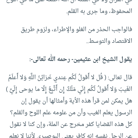
المحفوظ، وما جرى به القلم.
فالواجب الحذر من الغلو والإطراء، ولزوم طريق
الاقتصاد والتوسط..
يقول الشيخ ابن عثيمين- رحمه الله تعالى-:
قال تعالى: ( قُل لا أَقولُ لَكُم عِندي خَزائِنُ اللَّهِ وَلا أَعلَمُ
الغَيبَ وَلا أَقولُ لَكُم إِنّي مَلَكٌ إِن أَتَّبِعُ إِلّا ما يوحى إِلَيَّ )
هل يمكن لمن قرأ هذه الأية وأمثالها أن يقول إن
الرسول يعلم الغيب وأن من علومه علم اللوح والقلم؟
كل هذه القضايا كفر مخرج عن الملة، وإن كنا لا نقول
عن الرجل نفسه إنه كافر يعني البوصيري لأننا لا نعلم