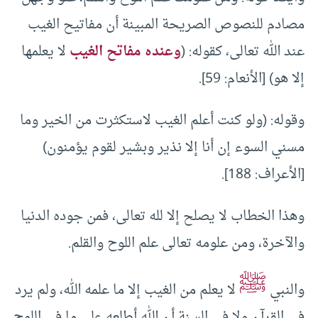
مصادم للنصوص الصريحة المبينة أن مفاتيح الغيب
عند الله تعالى، كقوله: (
وعنده مفاتح الغيب
لا يعلمها
إلا هو) [الأنعام: 59].
وقوله: (ولو كنت أعلم الغيب لاستكثرت من الخير وما
مسني السوء إن أنا إلا نذير وبشير لقوم يؤمنون)
[الأعراف: 188].
وهذا الخطاب لا يصلح إلا لله تعالى، فمن جوده الدنيا
والآخرة، ومن علومه تعالى علم اللوح والقلم.
ﷺ
والنبي
لا يعلم من الغيب إلا ما علمه الله، ولم يرد
في القرآن ولا في السنة أن الله أطلعه على ما في اللوح