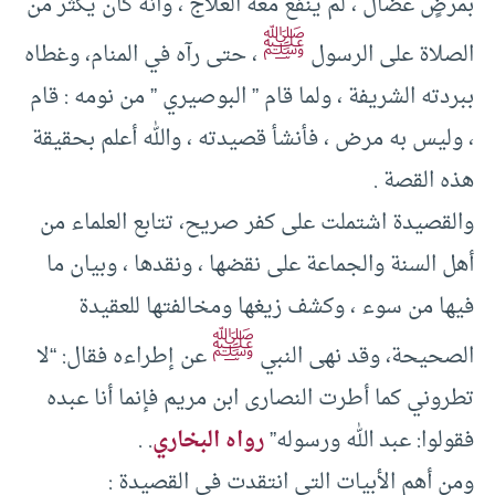
بمرضٍ عضال ، لم ينفع معه العلاج ، وأنه كان يكثر من
ﷺ
الصلاة على الرسول
، حتى رآه في المنام، وغطاه
ببردته الشريفة ، ولما قام ” البوصيري ” من نومه : قام
، وليس به مرض ، فأنشأ قصيدته ، والله أعلم بحقيقة
هذه القصة .
والقصيدة اشتملت على كفر صريح، تتابع العلماء من
أهل السنة والجماعة على نقضها ، ونقدها ، وبيان ما
فيها من سوء ، وكشف زيغها ومخالفتها للعقيدة
ﷺ
الصحيحة، وقد نهى النبي
عن إطراءه فقال: “لا
تطروني كما أطرت النصارى ابن مريم فإنما أنا عبده
فقولوا: عبد الله ورسوله”
رواه البخاري
. .
ومن أهم الأبيات التي انتقدت في القصيدة :