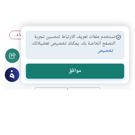
أركان الإيمان ونواقضه
الغناء بالشعر
حكم الشعر إنشاء…
#
#
#
نستخدم ملفات تعريف الارتباط لتحسين تجربة
العقيدة الصحيحة
التصفح الخاصة بك. يمكنك تخصيص تفضيلاتك.
#
تخصيص
هل انتفعت بهذا المحتوى؟
موافق
نعم
لا
موضوعات ذات صلة