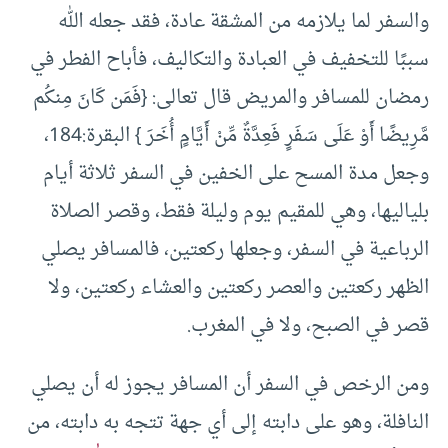
والسفر لما يلازمه من المشقة عادة، فقد جعله الله
سببًا للتخفيف في العبادة والتكاليف، فأباح الفطر في
رمضان للمسافر والمريض قال تعالى: {فَمَن كَانَ مِنكُم
مَّرِيضًا أَوْ عَلَى سَفَرٍ فَعِدَّةٌ مِّنْ أَيَّامٍ أُخَرَ } البقرة:184،
وجعل مدة المسح على الخفين في السفر ثلاثة أيام
بلياليها، وهي للمقيم يوم وليلة فقط، وقصر الصلاة
الرباعية في السفر، وجعلها ركعتين، فالمسافر يصلي
الظهر ركعتين والعصر ركعتين والعشاء ركعتين، ولا
قصر في الصبح، ولا في المغرب.
ومن الرخص في السفر أن المسافر يجوز له أن يصلي
النافلة، وهو على دابته إلى أي جهة تتجه به دابته، من