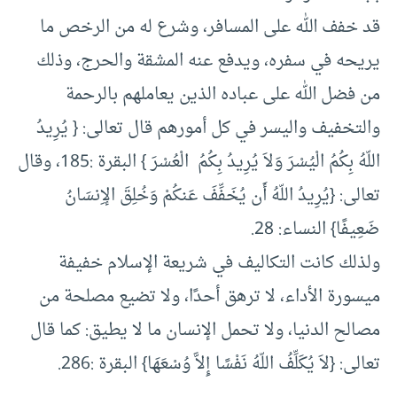
قد خفف الله على المسافر، وشرع له من الرخص ما
يريحه في سفره، ويدفع عنه المشقة والحرج، وذلك
من فضل الله على عباده الذين يعاملهم بالرحمة
والتخفيف واليسر في كل أمورهم قال تعالى: { يُرِيدُ
اللّهُ بِكُمُ الْيُسْرَ وَلاَ يُرِيدُ بِكُمُ الْعُسْرَ } البقرة :185، وقال
تعالى: {يُرِيدُ اللّهُ أَن يُخَفِّفَ عَنكُمْ وَخُلِقَ الإِنسَانُ
ضَعِيفًا} النساء: 28.
ولذلك كانت التكاليف في شريعة الإسلام خفيفة
ميسورة الأداء، لا ترهق أحدًا، ولا تضيع مصلحة من
مصالح الدنيا، ولا تحمل الإنسان ما لا يطيق: كما قال
تعالى: {لاَ يُكَلِّفُ اللّهُ نَفْسًا إِلاَّ وُسْعَهَا} البقرة :286.